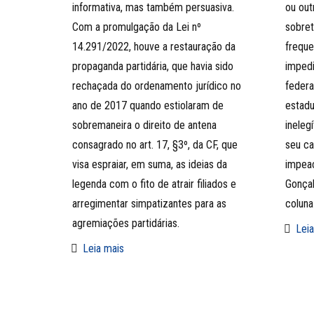
informativa, mas também persuasiva.
ou out
Com a promulgação da Lei nº
sobret
14.291/2022, houve a restauração da
freque
propaganda partidária, que havia sido
impedi
rechaçada do ordenamento jurídico no
federa
ano de 2017 quando estiolaram de
estadu
sobremaneira o direito de antena
ineleg
consagrado no art. 17, §3º, da CF, que
seu ca
visa espraiar, em suma, as ideias da
impea
legenda com o fito de atrair filiados e
Gonçal
arregimentar simpatizantes para as
colun
agremiações partidárias.
Leia
Leia mais