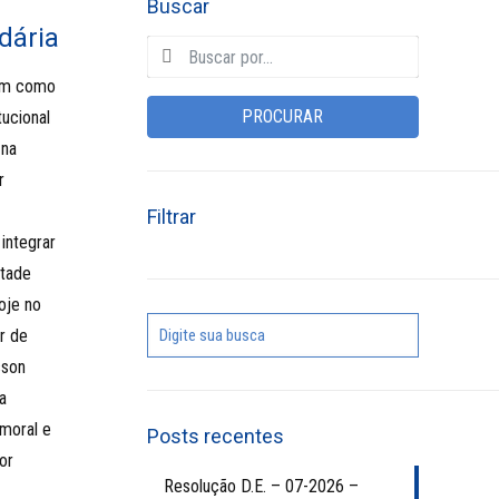
Buscar
idária
nam como
PROCURAR
tucional
 na
r
Filtrar
integrar
ntade
oje no
r de
sson
a
 moral e
Posts recentes
por
Resolução D.E. – 07-2026 –