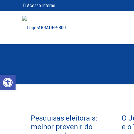
Acesso Interno
Abrir a barra de ferramentas
Pesquisas eleitorais:
O Ju
melhor prevenir do
e o