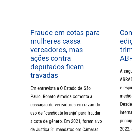
Fraude em cotas para
Con
mulheres cassa
edi
vereadores, mas
tri
ações contra
AB
deputados ficam
A segu
travadas
ABRAD
e esp
Em entrevista a O Estado de São
medida
Paulo, Renato Almeida comenta a
Desde 
cassação de vereadores em razão do
intern
uso de “candidata laranja” para fraudar
princi
a cota de gênero. Em 2021, foram alvo
2022, 
da Justiça 31 mandatos em Câmaras