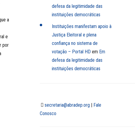
s
defesa da legitimidade das
instituições democráticas
que a
Instituições manifestam apoio à
Justiça Eleitoral e plena
ral e
confiança no sistema de
r por
votação – Portal HD
em
Em
a
defesa da legitimidade das
instituições democráticas
secretaria@abradep.org
|
Fale
Conosco