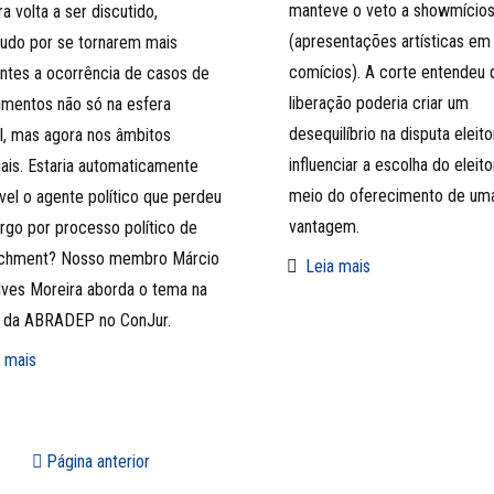
manteve o veto a showmício
ra volta a ser discutido,
(apresentações artísticas em
udo por se tornarem mais
comícios). A corte entendeu 
ntes a ocorrência de casos de
liberação poderia criar um
mentos não só na esfera
desequilíbrio na disputa eleito
l, mas agora nos âmbitos
influenciar a escolha do eleito
ais. Estaria automaticamente
meio do oferecimento de um
ível o agente político que perdeu
vantagem.
rgo por processo político de
chment? Nosso membro Márcio
Leia mais
ves Moreira aborda o tema na
a da ABRADEP no ConJur.
 mais
Página anterior