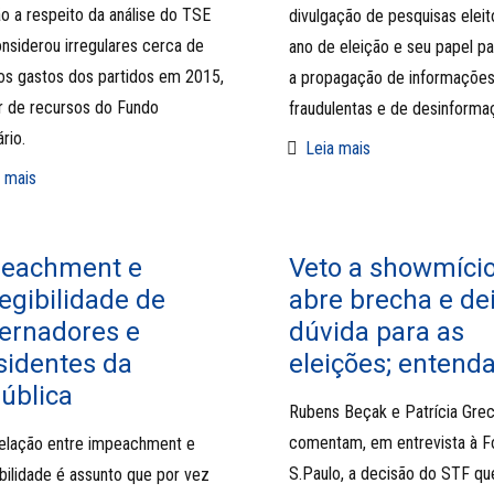
o a respeito da análise do TSE
divulgação de pesquisas eleit
nsiderou irregulares cerca de
ano de eleição e seu papel pa
s gastos dos partidos em 2015,
a propagação de informaçõe
ir de recursos do Fundo
fraudulentas e de desinforma
rio.
Leia mais
 mais
eachment e
Veto a showmíci
legibilidade de
abre brecha e de
ernadores e
dúvida para as
sidentes da
eleições; entend
ública
Rubens Beçak e Patrícia Gre
comentam, em entrevista à F
elação entre impeachment e
S.Paulo, a decisão do STF qu
ibilidade é assunto que por vez