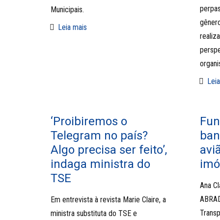
perpa
Municipais.
gênero
Leia mais
realiz
perspe
organi
Leia
‘Proibiremos o
Fun
Telegram no país?
ban
Algo precisa ser feito’,
avi
indaga ministra do
imó
TSE
Ana Cl
ABRAD
Em entrevista à revista Marie Claire, a
Transpa
ministra substituta do TSE e