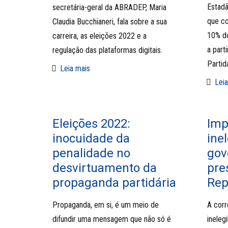
Estadã
secretária-geral da ABRADEP, Maria
que co
Claudia Bucchianeri, fala sobre a sua
10% do
carreira, as eleições 2022 e a
a part
regulação das plataformas digitais.
Partidá
Leia mais
Leia
Eleições 2022:
Imp
inocuidade da
ine
penalidade no
gov
desvirtuamento da
pre
propaganda partidária
Rep
Propaganda, em si, é um meio de
A corr
difundir uma mensagem que não só é
ineleg