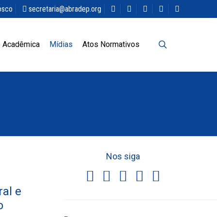
osco
secretaria@abradep.org
 Acadêmica
Mídias
Atos Normativos
Nos siga
al e
o