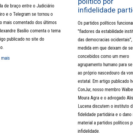
político por
a de braço entre o Judiciário
infidelidade part
eiro e o Telegram se tornou o
o mais comentado dos últimos
Os partidos políticos funcio
Alexandre Basílio comenta o tema
"fiadores da estabilidade insti
igo publicado no site do
das democracias ocidentais",
o.
medida em que deixam de se
concebidos como um mero
 mais
agrupamento humano para se 
ao próprio nascedouro da vo
estatal. Em artigo publicado h
ConJur, nosso membro Walbe
Moura Agra e o advogado Ali
Lucena discutem o instituto d
fidelidade partidária e o dano
material a partidos políticos 
infidelidade.