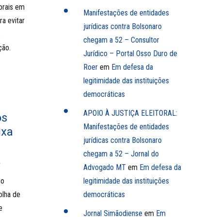
orais em
Manifestações de entidades
ra evitar
jurídicas contra Bolsonaro
s
chegam a 52 – Consultor
ção.
Jurídico – Portal Osso Duro de
Roer
em
Em defesa da
legitimidade das instituições
democráticas
APOIO À JUSTIÇA ELEITORAL:
os
Manifestações de entidades
ixa
jurídicas contra Bolsonaro
chegam a 52 – Jornal do
a
Advogado MT
em
Em defesa da
co
legitimidade das instituições
olha de
democráticas
e
Jornal Simãodiense
em
Em