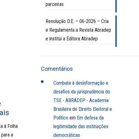
parceiras
Resolução D.E. – 06-2026 – Cria
e Regulamenta a Revista Abradep
e institui a Editora Abradep
Comentários
Combate à desinformação e
desafios da jurisprudência do
TSE - ABRADEP - Academia
e
Brasileira de Direito Eleitoral e
ais
Político
em
Em defesa da
a à Folha
legitimidade das instituições
 para a
democráticas