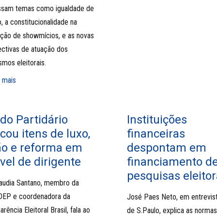
ssam temas como igualdade de
, a constitucionalidade na
ação de showmícios, e as novas
ctivas de atuação dos
smos eleitorais.
 mais
do Partidário
Instituições
cou itens de luxo,
financeiras
ão e reforma em
despontam em
vel de dirigente
financiamento d
pesquisas eleitor
audia Santano, membro da
EP e coordenadora da
José Paes Neto, em entrevist
rência Eleitoral Brasil, fala ao
de S.Paulo, explica as normas