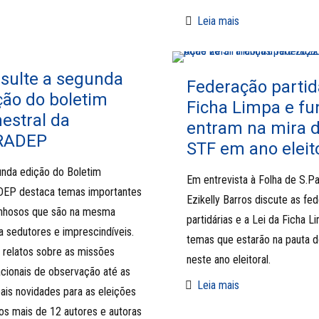
Leia mais
sulte a segunda
Federação partidá
ção do boletim
Ficha Limpa e f
mestral da
entram na mira 
RADEP
STF em ano eleit
nda edição do Boletim
Em entrevista à Folha de S.Pa
EP destaca temas importantes
Ezikelly Barros discute as fe
inhosos que são na mesma
partidárias e a Lei da Ficha L
 sedutores e imprescindíveis.
temas que estarão na pauta 
relatos sobre as missões
neste ano eleitoral.
acionais de observação até as
Leia mais
pais novidades para as eleições
os mais de 12 autores e autoras