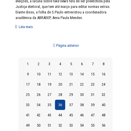
eleições, a lacuna sobre fake news terá de ser preenchida pela
Justiça eleitoral, que tem até março para editar normas extras.
Diante disso, a folha de S.Paulo entrevistou a coordenadora
acadêmica da ABRADEP, Anna Paula Mendes.
Leia mais
Página anterior
1
2
3
4
5
6
7
8
9
10
11
12
13
14
15
16
17
18
19
20
21
22
23
24
25
26
27
28
29
30
31
32
33
34
35
36
37
38
39
40
41
42
43
44
45
46
47
48
49
50
51
52
53
54
55
56