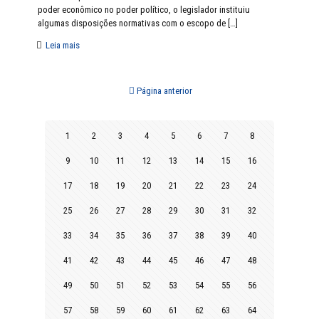
poder econômico no poder político, o legislador instituiu
algumas disposições normativas com o escopo de
[…]
Leia mais
Página anterior
1
2
3
4
5
6
7
8
9
10
11
12
13
14
15
16
17
18
19
20
21
22
23
24
25
26
27
28
29
30
31
32
33
34
35
36
37
38
39
40
41
42
43
44
45
46
47
48
49
50
51
52
53
54
55
56
57
58
59
60
61
62
63
64