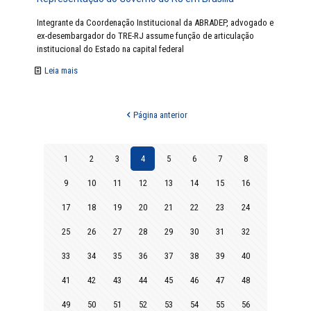
Integrante da Coordenação Institucional da ABRADEP, advogado e
ex-desembargador do TRE-RJ assume função de articulação
institucional do Estado na capital federal
Leia mais
Página anterior
1
2
3
4
5
6
7
8
9
10
11
12
13
14
15
16
17
18
19
20
21
22
23
24
25
26
27
28
29
30
31
32
33
34
35
36
37
38
39
40
41
42
43
44
45
46
47
48
49
50
51
52
53
54
55
56