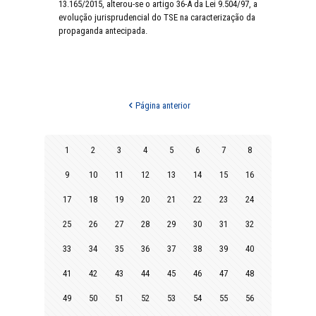
13.165/2015, alterou-se o artigo 36-A da Lei 9.504/97, a
evolução jurisprudencial do TSE na caracterização da
propaganda antecipada.
Página anterior
1
2
3
4
5
6
7
8
9
10
11
12
13
14
15
16
17
18
19
20
21
22
23
24
25
26
27
28
29
30
31
32
33
34
35
36
37
38
39
40
41
42
43
44
45
46
47
48
49
50
51
52
53
54
55
56