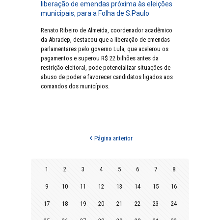
liberação de emendas próxima às eleições
municipais, para a Folha de S.Paulo
Renato Ribeiro de Almeida, coordenador acadêmico
da Abradep, destacou que a liberação de emendas
parlamentares pelo governo Lula, que acelerou os
pagamentos e superou R$ 22 bilhões antes da
restrição eleitoral, pode potencializar situações de
abuso de poder e favorecer candidatos ligados aos
comandos dos municípios.
Página anterior
1
2
3
4
5
6
7
8
9
10
11
12
13
14
15
16
17
18
19
20
21
22
23
24