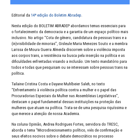
Editorial da
14ª edição do Boletim Abradep
.
Nesta edição do BOLETIM ABRADEP abordamos temas essenciais para
o fortalecimento da democracia e a garantia de um espaço político mais
inclusivo. No artigo “Cota de gênero, candidatura de pessoas trans e a
(in)visibilidade de minorias”, Gisleule Maria Menezes Souto e a membra
Larissa de Moura Guerra Almeida discorrem sobre a violência imposta
aos corpos trans, a resistência na busca pela inserção na política e as
dificuldades enfrentadas visando a inclusão. Um texto mandatório para
todos e todas que pesquisam ou se interessam sobre pessoas trans na
política.
Tailaine Cristina Costa e Dayane Muhlbeier Saleh, no texto
“Enfrentamento à violência política contra a mulher e o papel das
Procuradorias Especiais da Mulher nas Assembleias Legislativas”,
destacam o papel fundamental dessas instituições na proteção das
mulheres que atuam na política. Trata-se de uma pesquisa riquíssima e
que merece a atenção de nossa Academia.
Na coluna Opinião, Andrea Rodrigues Fortes, servidora do TRESC,
aborda o tema “Microdirecionamento político, viés de confirmação e
seus efeitos nocivos sobre o debate democrático no processo