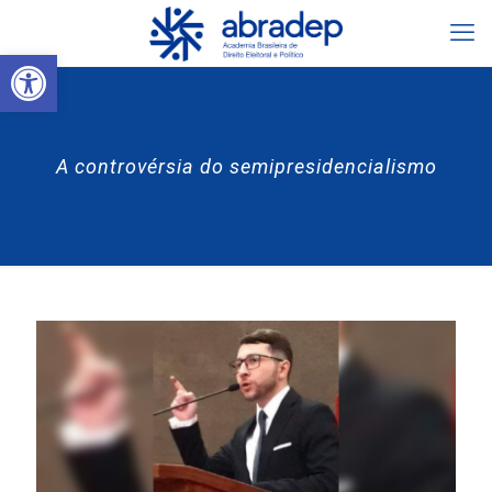
Abrir a barra de ferramentas
A controvérsia do semipresidencialismo