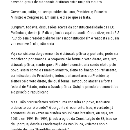
havendo graus de autonomia distintos entre um país e outro.
Governam, então, no semipresidencialismo, Presidente, Primeiro
Ministro e Congresso. Em suma, é disso que se trata.
Surgiram, todavia, discussões acerca da constitucionalidade da PEC.
Polêmicas, desde já. E divergências aqui ou acolá. O que dizer, então? A
PEC do semipresidencialismo seria inconstitucional? A resposta a quem
vos escreve é: não, não seria.
Veja-se: sistema de governo não é cláusula pétrea e, portanto, pode ser
modificado por emenda. A proposta não feriria o voto direto, este, sim,
cláusula pétrea, sendo que o Presidente continuaria sendo eleito pelo
povo, assim como o Primeiro-Ministro, eleito no âmago do Parlamento,
ou indicado pelo Presidente, todos, parlamentares ou Presidente,
eleitos pelo voto direto, de igual forma. Tampouco atacaria a forma
federal de Estado, outra cláusula pétrea. Quiçá o princípio democrático
e o princípio republicano.
Mas… não precisaríamos realizar uma consulta ao povo, mediante
plebiscito ou referendo? A pergunta é recorrente. Isso, é verdade, já
aconteceu duas vezes na história republicana brasileira, ou seja, em
1963 e em 1994. Em 1994, já sob a égide da Constituição de 88, isso se
deu porque, desde a Proclamação da República, vivíamos sob o
império de uma “República provisória”.