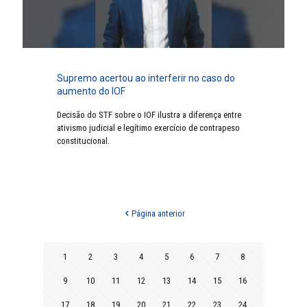
Supremo acertou ao interferir no caso do
aumento do IOF
Decisão do STF sobre o IOF ilustra a diferença entre
ativismo judicial e legítimo exercício de contrapeso
constitucional.
Página anterior
1
2
3
4
5
6
7
8
9
10
11
12
13
14
15
16
17
18
19
20
21
22
23
24