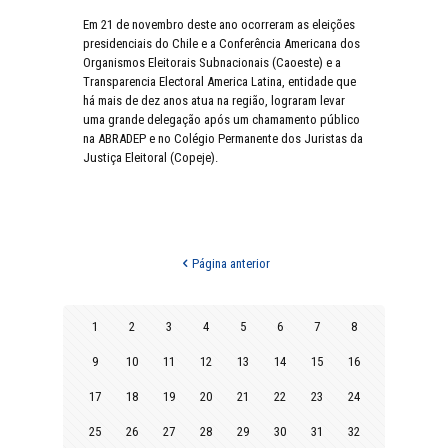
Em 21 de novembro deste ano ocorreram as eleições
presidenciais do Chile e a Conferência Americana dos
Organismos Eleitorais Subnacionais (Caoeste) e a
Transparencia Electoral America Latina, entidade que
há mais de dez anos atua na região, lograram levar
uma grande delegação após um chamamento público
na ABRADEP e no Colégio Permanente dos Juristas da
Justiça Eleitoral (Copeje).
Página anterior
1
2
3
4
5
6
7
8
9
10
11
12
13
14
15
16
17
18
19
20
21
22
23
24
25
26
27
28
29
30
31
32