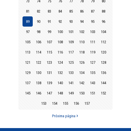
73
74
75
76
77
78
79
80
81
82
83
84
85
86
87
88
89
90
91
92
93
94
95
96
97
98
99
100
101
102
103
104
105
106
107
108
109
110
111
112
113
114
115
116
117
118
119
120
121
122
123
124
125
126
127
128
129
130
131
132
133
134
135
136
137
138
139
140
141
142
143
144
145
146
147
148
149
150
151
152
153
154
155
156
157
Próxima página