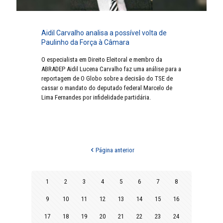
Aidil Carvalho analisa a possível volta de
Paulinho da Força à Câmara
O especialista em Direito Eleitoral e membro da
ABRADEP Aidil Lucena Carvalho faz uma análise para a
reportagem de O Globo sobre a decisão do TSE de
cassar o mandato do deputado federal Marcelo de
Lima Fernandes por infidelidade partidária.
Página anterior
1
2
3
4
5
6
7
8
9
10
11
12
13
14
15
16
17
18
19
20
21
22
23
24