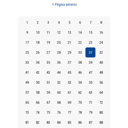
Página anterior
1
2
3
4
5
6
7
8
9
10
11
12
13
14
15
16
17
18
19
20
21
22
23
24
25
26
27
28
29
30
31
32
33
34
35
36
37
38
39
40
41
42
43
44
45
46
47
48
49
50
51
52
53
54
55
56
57
58
59
60
61
62
63
64
65
66
67
68
69
70
71
72
73
74
75
76
77
78
79
80
81
82
83
84
85
86
87
88