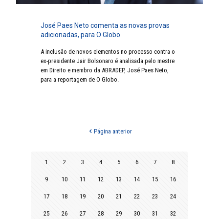
José Paes Neto comenta as novas provas
adicionadas, para O Globo
A inclusão de novos elementos no processo contra o
ex-presidente Jair Bolsonaro é analisada pelo mestre
em Direito e membro da ABRADEP, José Paes Neto,
para a reportagem de O Globo.
Página anterior
1
2
3
4
5
6
7
8
9
10
11
12
13
14
15
16
17
18
19
20
21
22
23
24
25
26
27
28
29
30
31
32