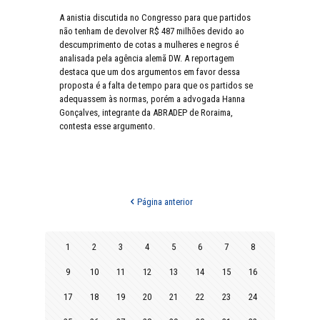
A anistia discutida no Congresso para que partidos
não tenham de devolver R$ 487 milhões devido ao
descumprimento de cotas a mulheres e negros é
analisada pela agência alemã DW. A reportagem
destaca que um dos argumentos em favor dessa
proposta é a falta de tempo para que os partidos se
adequassem às normas, porém a advogada Hanna
Gonçalves, integrante da ABRADEP de Roraima,
contesta esse argumento.
Página anterior
1
2
3
4
5
6
7
8
9
10
11
12
13
14
15
16
17
18
19
20
21
22
23
24