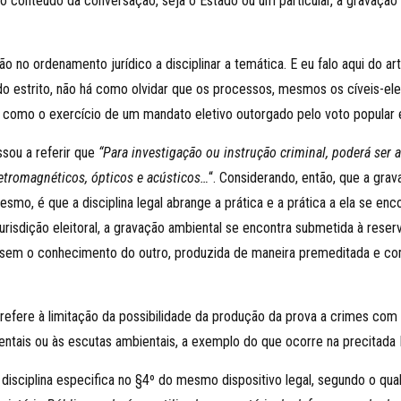
ar o conteúdo da conversação, seja o Estado ou um particular, a gravaçã
 no ordenamento jurídico a disciplinar a temática. E eu falo aqui do ar
o estrito, não há como olvidar que os processos, mesmos os cíveis-ele
 como o exercício de um mandato eletivo outorgado pelo voto popular e 
ssou a referir que
“Para investigação ou instrução criminal, poderá ser a
letromagnéticos, ópticos e acústicos…
“. Considerando, então, que a grav
mo, é que a disciplina legal abrange a prática e a prática a ela se enco
urisdição eleitoral, a gravação ambiental se encontra submetida à reserv
 sem o conhecimento do outro, produzida de maneira premeditada e com f
e refere à limitação da possibilidade da produção da prova a crimes com
entais ou às escutas ambientais, a exemplo do que ocorre na precitada 
r disciplina especifica no §4º do mesmo dispositivo legal, segundo o qua