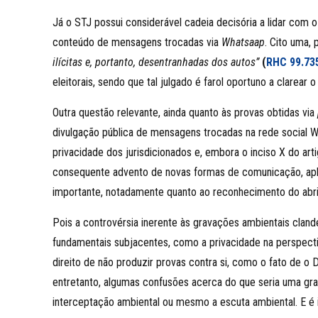
Já o STJ possui considerável cadeia decisória a lidar com
conteúdo de mensagens trocadas via
Whatsaap
. Cito uma, p
ilícitas e, portanto, desentranhadas dos autos”
(
RHC 99.73
eleitorais, sendo que tal julgado é farol oportuno a clarear 
Outra questão relevante, ainda quanto às provas obtidas via
divulgação pública de mensagens trocadas na rede social Wha
privacidade dos jurisdicionados e, embora o inciso X do art
consequente advento de novas formas de comunicação, apli
importante, notadamente quanto ao reconhecimento do abri
Pois a controvérsia inerente às gravações ambientais clande
fundamentais subjacentes, como a privacidade na perspectiv
direito de não produzir provas contra si, como o fato de o 
entretanto, algumas confusões acerca do que seria uma gr
interceptação ambiental ou mesmo a escuta ambiental. E é 