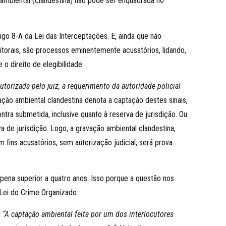
o ambiental (clandestina) não pode ser enquadrada no
tigo 8-A da Lei das Interceptações. E, ainda que não
itorais, são processos eminentemente acusatórios, lidando,
o direito de elegibilidade.
utorizada pelo juiz, a requerimento da autoridade policial
ação ambiental clandestina denota a captação destes sinais,
ntra submetida, inclusive quanto à reserva de jurisdição. Ou
a de jurisdição. Logo, a gravação ambiental clandestina,
ins acusatórios, sem autorização judicial, será prova
 pena superior a quatro anos. Isso porque a questão nos
Lei do Crime Organizado.
l
“
A captação ambiental feita por um dos interlocutores