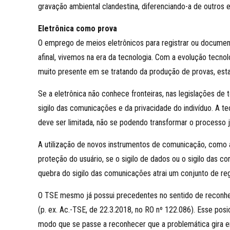
gravação ambiental clandestina, diferenciando-a de outros 
Eletrônica como prova
O emprego de meios eletrônicos para registrar ou documen
afinal, vivemos na era da tecnologia. Com a evolução tec
muito presente em se tratando da produção de provas, estan
Se a eletrônica não conhece fronteiras, nas legislações de 
sigilo das comunicações e da privacidade do indivíduo. A te
deve ser limitada, não se podendo transformar o processo j
A utilização de novos instrumentos de comunicação, como apl
proteção do usuário, se o sigilo de dados ou o sigilo das co
quebra do sigilo das comunicações atrai um conjunto de regr
O TSE mesmo já possui precedentes no sentido de reconhec
(p. ex. Ac.-TSE, de 22.3.2018, no RO nº 122.086). Esse po
modo que se passe a reconhecer que a problemática gira e