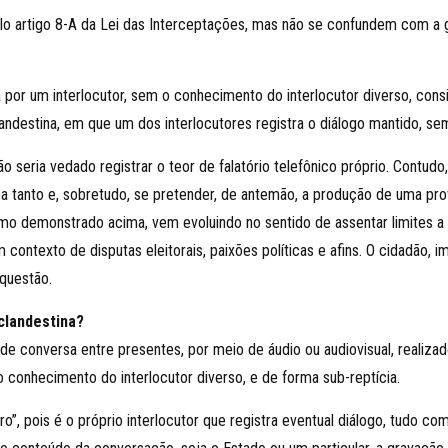
o artigo 8-A da Lei das Interceptações, mas não se confundem com a g
 por um interlocutor, sem o conhecimento do interlocutor diverso, cons
andestina, em que um dos interlocutores registra o diálogo mantido, se
o seria vedado registrar o teor de falatório telefônico próprio. Contudo
 a tanto e, sobretudo, se pretender, de antemão, a produção de uma pr
omo demonstrado acima, vem evoluindo no sentido de assentar limites a e
 um contexto de disputas eleitorais, paixões políticas e afins. O cidadão,
 questão.
 clandestina?
de conversa entre presentes, por meio de áudio ou audiovisual, realiza
 conhecimento do interlocutor diverso, e de forma sub-reptícia.
eiro”, pois é o próprio interlocutor que registra eventual diálogo, tudo