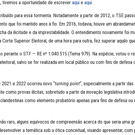
la, tivemos a oportunidade de escrever
aqui
e
aqui
.
ntribuído para essa tormenta. Notadamente a partir de 2012, o TSE pass
imento que foi mantido anos à fio. Em 2016, todavia, houve um abranda
echa da ilicitude e da imprestabilidade. O entendimento novamente foi
 Corte Superior Eleitoral, de uma hora para outra, fez superar aquilo qu
 perante o STF — RE nº 1.040.515 (Tema 979). Na espécie, votou o relat
leitoral, salvo se for realizada em local público ou com fins de defesa 
de 2021 e 2022 ocorreu novo “
turning point
“, especialmente a partir da
como provas ilícitas, sobretudo a partir da inovação legislativa introdu
clandestinas como elemento probatório apenas para fins de defesa ou n
, não raro, alguns equívocos de compreensão acerca do que seria uma g
 desenvolver a temática sob a ótica conceitual, visando apresentar, com