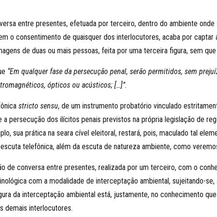
nversa entre presentes, efetuada por terceiro, dentro do ambiente ond
em o consentimento de quaisquer dos interlocutores, acaba por captar 
magens de duas ou mais pessoas, feita por uma terceira figura, sem que
que
“Em qualquer fase da persecução penal, serão permitidos, sem prejuíz
etromagnéticos, ópticos ou acústicos; […]”
.
fônica
stricto sensu
, de um instrumento probatório vinculado estritamen
e a persecução dos ilícitos penais previstos na própria legislação de r
lo, sua prática na seara cível eleitoral, restará, pois, maculado tal elem
da escuta telefônica, além da escuta de natureza ambiente, como veremos
ão de conversa entre presentes, realizada por um terceiro, com o conh
minológica com a modalidade de interceptação ambiental, sujeitando-se, 
gura da interceptação ambiental está, justamente, no conhecimento que
s demais interlocutores.