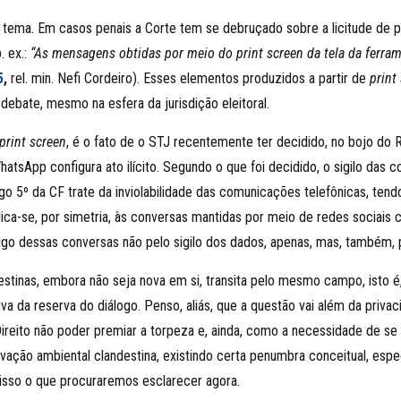
 o tema. Em casos penais a Corte tem se debruçado sobre a licitude de 
. ex.:
“As mensagens obtidas por meio do print screen da tela da fer
5
,
rel. min. Nefi Cordeiro). Esses elementos produzidos a partir de
print
o debate, mesmo na esfera da jurisdição eleitoral.
print screen
, é o fato de o STJ recentemente ter decidido, no bojo do R
tsApp configura ato ilícito. Segundo o que foi decidido, o sigilo das c
igo 5º da CF trate da inviolabilidade das comunicações telefônicas, ten
ca-se, por simetria, às conversas mantidas por meio de redes sociai
go dessas conversas não pelo sigilo dos dados, apenas, mas, também, 
stinas, embora não seja nova em si, transita pelo mesmo campo, isto é, 
a da reserva do diálogo. Penso, aliás, que a questão vai além da priv
Direito não poder premiar a torpeza e, ainda, como a necessidade de se 
avação ambiental clandestina, existindo certa penumbra conceitual, es
isso o que procuraremos esclarecer agora.