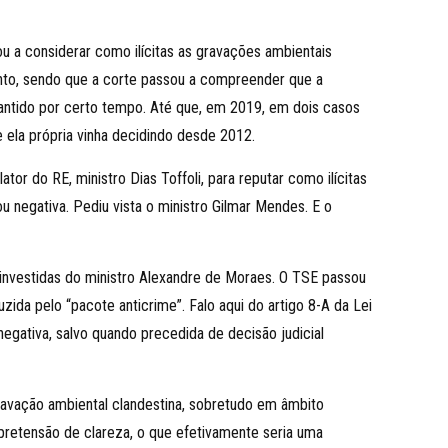
ou a considerar como ilícitas as gravações ambientais
mento, sendo que a corte passou a compreender que a
 mantido por certo tempo. Até que, em 2019, em dois casos
e ela própria vinha decidindo desde 2012.
or do RE, ministro Dias Toffoli, para reputar como ilícitas
ou negativa. Pediu vista o ministro Gilmar Mendes. E o
s investidas do ministro Alexandre de Moraes. O TSE passou
zida pelo “pacote anticrime”. Falo aqui do artigo 8-A da Lei
egativa, salvo quando precedida de decisão judicial
ravação ambiental clandestina, sobretudo em âmbito
 pretensão de clareza, o que efetivamente seria uma