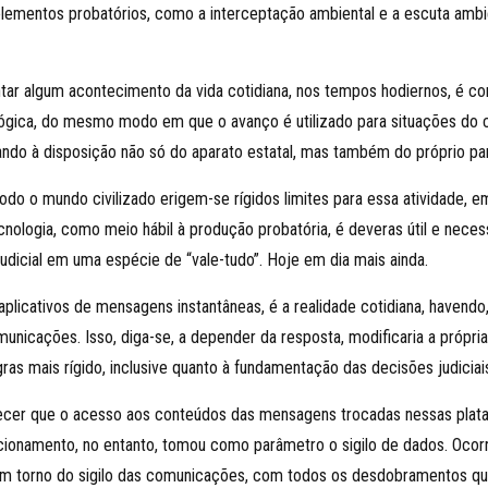
elementos probatórios, como a interceptação ambiental e a escuta ambi
tar algum acontecimento da vida cotidiana, nos tempos hodiernos, é co
nológica, do mesmo modo em que o avanço é utilizado para situações do
do à disposição não só do aparato estatal, mas também do próprio part
todo o mundo civilizado erigem-se rígidos limites para essa atividade, e
cnologia, como meio hábil à produção probatória, é deveras útil e neces
udicial em uma espécie de “vale-tudo”. Hoje em dia mais ainda.
icativos de mensagens instantâneas, é a realidade cotidiana, havendo, 
municações. Isso, diga-se, a depender da resposta, modificaria a própria
as mais rígido, inclusive quanto à fundamentação das decisões judiciais
er que o acesso aos conteúdos das mensagens trocadas nessas platafor
sicionamento, no entanto, tomou como parâmetro o sigilo de dados. Ocor
m torno do sigilo das comunicações, com todos os desdobramentos que 