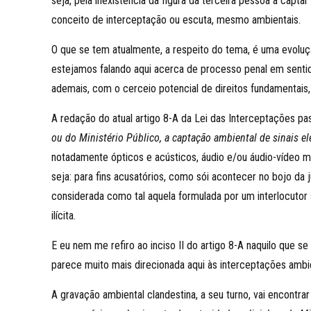
seja, pela inexistência da figura da terceira pessoa a capt
conceito de interceptação ou escuta, mesmo ambientais.
O que se tem atualmente, a respeito do tema, é uma evolução
estejamos falando aqui acerca de processo penal em sentid
ademais, com o cerceio potencial de direitos fundamentais,
A redação do atual artigo 8-A da Lei das Interceptações pa
ou do Ministério Público, a captação ambiental de sinais e
notadamente ópticos e acústicos, áudio e/ou áudio-vídeo mes
seja: para fins acusatórios, como sói acontecer no bojo da j
considerada como tal aquela formulada por um interlocutor
ilícita.
E eu nem me refiro ao inciso II do artigo 8-A naquilo que s
parece muito mais direcionada aqui às interceptações ambi
A gravação ambiental clandestina, a seu turno, vai encontra