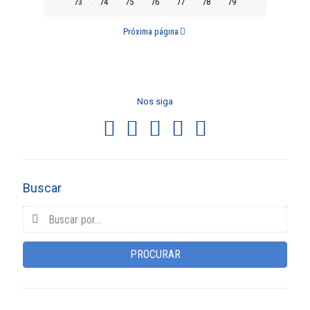
73
74
75
76
77
78
79
Próxima página
Nos siga
Buscar
PROCURAR