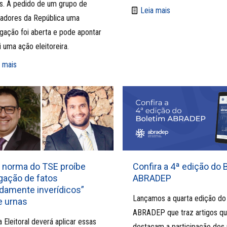
s. A pedido de um grupo de
Leia mais
adores da República uma
igação foi aberta e pode apontar
i uma ação eleitoreira.
 mais
 norma do TSE proíbe
Confira a 4ª edição do 
gação de fatos
ABRADEP
idamente inverídicos”
Lançamos a quarta edição do
e urnas
ABRADEP que traz artigos q
a Eleitoral deverá aplicar essas
destacam a participação do