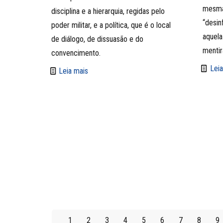
mesma
disciplina e a hierarquia, regidas pelo
“desin
poder militar, e a política, que é o local
aquela
de diálogo, de dissuasão e do
mentir
convencimento.
Leia
Leia mais
1
2
3
4
5
6
7
8
9