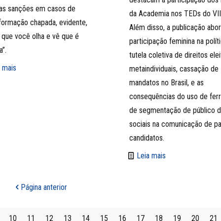
s sanções em casos de
da Academia nos TEDs do VII
formação chapada, evidente,
Além disso, a publicação abo
 que você olha e vê que é
participação feminina na políti
a”.
tutela coletiva de direitos elei
 mais
metaindividuais, cassação de
mandatos no Brasil, e as
consequências do uso de fer
de segmentação de público d
sociais na comunicação de pa
candidatos.
Leia mais
Página anterior
10
11
12
13
14
15
16
17
18
19
20
21