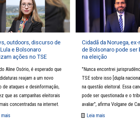
s, outdoors, discurso de
Cidadã da Noruega, ex
 Lula e Bolsonaro
de Bolsonaro pode ser 
rizam ações no TSE
na eleição
o Aline Osório, é esperado que
"Nunca encontrei jurisprudênc
didaturas reajam a um novo
TSE sobre isso [dupla naciona
o de ataques e desinformação,
na questão eleitoral. Essa can
z que as campanhas eleitorais
pode ser questionada e o tribu
mais concentradas na internet.
avaliar", afirma Volgane de Ca
 mais
Leia mais