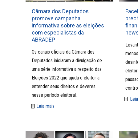
Câmara dos Deputados
Face
promove campanha
brech
informativa sobre as eleições
fina
com especialistas da
news
ABRADEP
Levant
Os canais oficiais da Câmara dos
menos
Deputados iniciaram a divulgação de
desin
uma série informativa a respeito das
eleito
Eleições 2022 que ajuda o eleitor a
passa
entender seus direitos e deveres
contro
nesse período eleitoral.
Leia
Leia mais