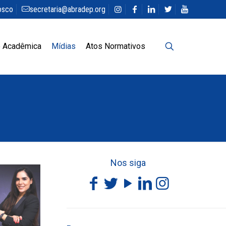
osco
secretaria@abradep.org
 Acadêmica
Mídias
Atos Normativos
Nos siga