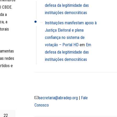
defesa da legitimidade das
I CBDE.
instituições democráticas
rda a
ca, a
Instituições manifestam apoio à
torais
Justiça Eleitoral e plena
confiança no sistema de
votação – Portal HD
em
Em
ramentas
defesa da legitimidade das
as redes
instituições democráticas
rtidos e
secretaria@abradep.org
|
Fale
Conosco
22