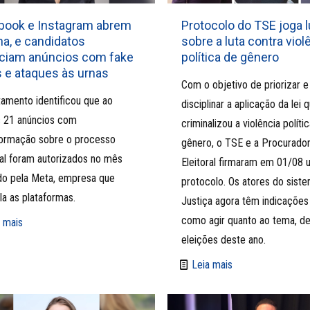
book e Instagram abrem
Protocolo do TSE joga 
a, e candidatos
sobre a luta contra viol
nciam anúncios com fake
política de gênero
 e ataques às urnas
Com o objetivo de priorizar e
amento identificou que ao
disciplinar a aplicação da lei 
 21 anúncios com
criminalizou a violência políti
formação sobre o processo
gênero, o TSE e a Procurador
ral foram autorizados no mês
Eleitoral firmaram em 01/08
do pela Meta, empresa que
protocolo. Os atores do sist
la as plataformas.
Justiça agora têm indicações
como agir quanto ao tema, de
 mais
eleições deste ano.
Leia mais