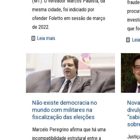
(MT). O vereador Marcos Paulista, da
fraude
mesma cidade, foi indiciado por
procur
ofender Foletto em sessão de março
invest
de 2022.
que fo
Leia mais
Leia
Não existe democracia no
Nova
mundo com militares na
divul
fiscalização das eleições
“sab
sobr
Marcelo Peregrino afirma que há uma
Justiç
incompatibilidade estrutural entre a