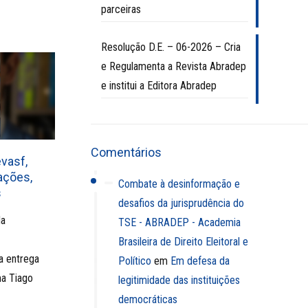
parceiras
Resolução D.E. – 06-2026 – Cria
e Regulamenta a Revista Abradep
e institui a Editora Abradep
Comentários
vasf,
gações,
Combate à desinformação e
s
desafios da jurisprudência do
da
TSE - ABRADEP - Academia
Brasileira de Direito Eleitoral e
a entrega
Político
em
Em defesa da
ma Tiago
legitimidade das instituições
democráticas