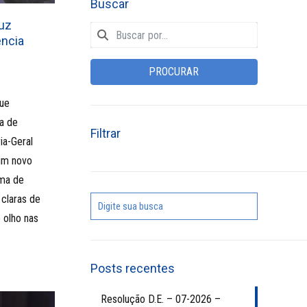
Buscar
luz
ência
PROCURAR
que
ca de
Filtrar
ia-Geral
 um novo
ema de
 claras de
 olho nas
Posts recentes
Resolução D.E. – 07-2026 –