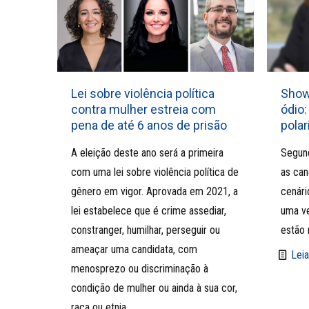
Lei sobre violência política
Show
contra mulher estreia com
ódio:
pena de até 6 anos de prisão
pola
A eleição deste ano será a primeira
Segund
com uma lei sobre violência política de
as can
gênero em vigor. Aprovada em 2021, a
cenári
lei estabelece que é crime assediar,
uma ve
constranger, humilhar, perseguir ou
estão 
ameaçar uma candidata, com
Leia
menosprezo ou discriminação à
condição de mulher ou ainda à sua cor,
raça ou etnia.