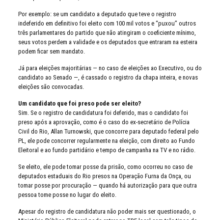
Por exemplo: se um candidato a deputado que teve o registro
indeferido em definitivo foi eleito com 100 mil votos e “puxou” outros
três parlamentares do partido que não atingiram o coeficiente mínimo,
seus votos perdem a validade e os deputados que entraram na esteira
podem ficar sem mandato.
Já para eleições majoritárias — no caso de eleições ao Executivo, ou do
candidato ao Senado —, é cassado o registro da chapa inteira, e novas
eleições são convocadas.
Um candidato que foi preso pode ser eleito?
Sim. Se o registro de candidatura foi deferido, mas o candidato foi
preso após a aprovação, como é o caso do ex-secretário de Polícia
Civil do Rio, Allan Turnowski, que concorre para deputado federal pelo
PL, ele pode concorrer regularmente na eleição, com direito ao Fundo
Eleitoral e ao fundo partidário e tempo de campanha na TV e no rádio.
Se eleito, ele pode tomar posse da prisão, como ocorreu no caso de
deputados estaduais do Rio presos na Operação Furna da Onça, ou
tomar posse por procuração — quando há autorização para que outra
pessoa tome posse no lugar do eleito.
Apesar do registro de candidatura não poder mais ser questionado, o