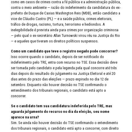
como em casos de crimes contra a fé pública e a administração pública,
contra o meio ambiente — razão do indeferimento da candidatura do ex-
prefeito de Duque de Caxias Washington Reis (MDB), então candidato a
vice de Cláudio Castro (PL) — e a saúde pública, crimes eleitorais,
tráfico de drogas, racismo, tortura, terrorismo e hediondos. A
inelegibilidade é prevista ainda para crimes por organização criminosa
— pelo qual o ex-secretário Allan Turnowski virou réu na Justiça do Rio
— e aqueles que tiveram os direitos políticos suspensos.
Como um candidato que teve o registro negado pode concorrer?
Isso ocorre quando o candidato, depois de ser notificado do
indeferimento pelo TRE, entra com recurso no TSE. Essa decisão deve
ser tomada pelo candidato e pela legenda pela qual concorre até três
dias depois do resultado do julgamento na Justiça Eleitoral e até 20
dias antes do prazo das eleições — prazo expirado no dia 12 de
setembro. Enquanto não houver decisão no TSE confirmando o
entendimento dos tribunais regionais, o candidato está apto a
concorrer.
Se o candidato tem sua candidatura indeferida pelo TRE, mas
aguarda julgamento do recurso no dia da eleição, seu nome
aparece na urna?
Sim. Se ainda não houver decisão do TSE confirmando o entendimento
dos tribunais regionais, o candidato está apto a concorrer, com direito