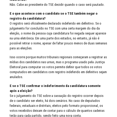
Não. Cabe ao presidente do TSE decidir quando o caso será pautado.
E o que acontece com o candidato se o TSE também negar o
registro da candidatura?
O registro será oficialmente declarado indeferido em definitivo. Se o
julgamento for concluído no TSE com uma certa margem do dia da
eleição, o nome da pessoa cuja candidatura foi negada sequer aparece
na urna eletrônica. Em uma parte dos estados, no entanto, já não é
possível retirar o nome, apesar de faltar pouco menos de duas semanas
para as eleições.
Isso ocorre porque muitos tribunais regionais começaram a registrar as
mídias dos candidatos nas urnas, mas o programa usado pela Justiça
Eleitoral para computar os votos permite definir que todos os votos
computados em candidatos com registro indeferido em definitivo sejam
anulados.
E se o TSE confirmar o indeferimento da candidatura somente
após a eleição?
Se o julgamento do TSE sobre a cassação do registro ocorrer depois
de o candidato ser eleito, há dois cenários. No caso de deputados
federais, estaduais e distritais, eleitos pelo formato proporcional, os
votos recebidos deixam de contar para o cálculo de quantos cadeiras
terão para cada partido, sendo feito uma nova conta.