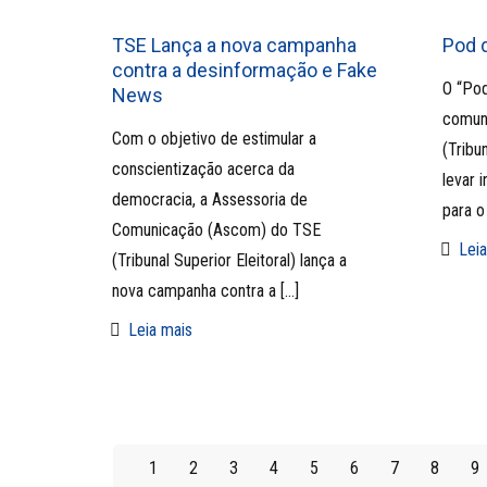
TSE Lança a nova campanha
Pod 
contra a desinformação e Fake
O “Pod
News
comuni
Com o objetivo de estimular a
(Tribu
conscientização acerca da
levar 
democracia, a Assessoria de
para o
Comunicação (Ascom) do TSE
Leia
(Tribunal Superior Eleitoral) lança a
nova campanha contra a
[…]
Leia mais
1
2
3
4
5
6
7
8
9