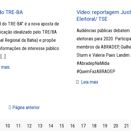
do TRE-BA
Vídeo: reportagem Just
Eleitoral/ TSE
 do TRE-BA” é a nova aposta de
Audiências públicas debatem
cação idealizado pelo TRE/BA
eleitorais para 2020. Participa
nal Regional da Bahia) e propõe
membros da ABRADEP, Guilh
informações de interesse público
Sturm e Valeria Paes Landim.
[…]
#AbradepNaMídia
 mais
#QuemFazABRADEP
Leia mais
Página anterior
10
11
12
13
14
15
16
17
18
19
20
21