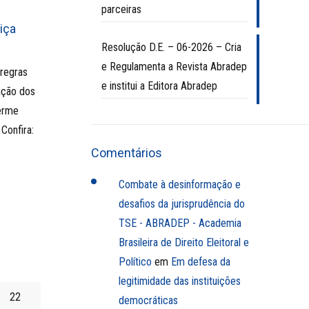
parceiras
iça
Resolução D.E. – 06-2026 – Cria
e Regulamenta a Revista Abradep
 regras
e institui a Editora Abradep
ção dos
erme
 Confira:
Comentários
Combate à desinformação e
desafios da jurisprudência do
TSE - ABRADEP - Academia
Brasileira de Direito Eleitoral e
Político
em
Em defesa da
legitimidade das instituições
22
democráticas