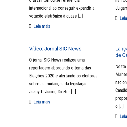
o Brasil tornou-se referência
na I C
internacional ao conseguir expandir a
Julga
votação eletrônica à quase
[…]
Leia
Leia mais
Vídeo: Jornal SIC News
Lanç
de C
O jornal SIC News realizou uma
Nesta 
reportagem abordando o tema das
Mulher
Eleições 2020 e alertando os eleitores
nacion
sobre as mudanças da legislação.
Candid
Juacy L. Junior, Diretor
[…]
propós
Leia mais
o
[…]
Leia