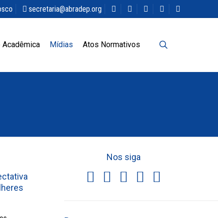
osco
secretaria@abradep.org
 Acadêmica
Mídias
Atos Normativos
Nos siga
ectativa
lheres