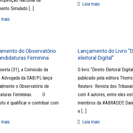
ompetição Nacional de
Leia mais
mento Simulado
[…]
 mais
amento do Observatório
Lançamento do Livro “D
andidaturas Feminina
eleitoral Digital”
sexta (31), a Comissão da
O livro “Direito Eleitoral Digita
 Advogada da OAB/PI, lança
publicado pela editora Thom
almente o Observatório de
Reuters- Revista dos Tribunai
aturas Femininas.⠀ .⠀ O
com 4 autores, entre eles es
ito é qualificar e contribuir com
membros da #ABRADEP, Danie
e
[…]
 mais
Leia mais