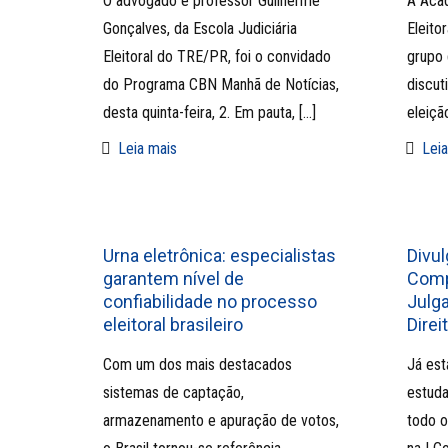
O advogado e professor Guilherme
A Acad
Gonçalves, da Escola Judiciária
Eleito
Eleitoral do TRE/PR, foi o convidado
grupo 
do Programa CBN Manhã de Notícias,
discut
desta quinta-feira, 2. Em pauta,
[…]
eleiçã
Leia mais
Leia
Urna eletrônica: especialistas
Divul
garantem nível de
Comp
confiabilidade no processo
Julg
eleitoral brasileiro
Direi
Com um dos mais destacados
Já est
sistemas de captação,
estuda
armazenamento e apuração de votos,
todo o