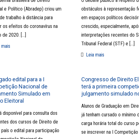
emia Brasileira de Direito
O debate público a respeito 
ral e Político (Abradep) criou um
obstáculos à representação f
de trabalho à distância para
em espaços políticos decisór
ir os efeitos do coronavírus na
crescido, especialmente, apó
o de 2020.
[…]
interpretações recentes do 
Tribunal Federal (STF) e
[…]
 mais
Leia mais
gado edital para a I
Congresso de Direito El
etição Nacional de
terá a primeira compet
amento Simulado em
julgamento simulado no
to Eleitoral
Alunos de Graduação em Dire
á disponível para consulta dos
já tenham cursado o mínimo 
ntes dos cursos de Direito de
carga horária total do curso 
 país o edital para participação
se inscrever na I Competição