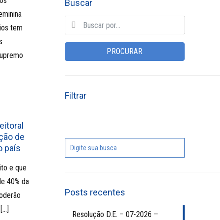
dos
Buscar
eminina
ios tem
s
PROCURAR
Supremo
Filtrar
eitoral
ição de
 país
ito e que
de 40% da
Posts recentes
poderão
[…]
Resolução D.E. – 07-2026 –