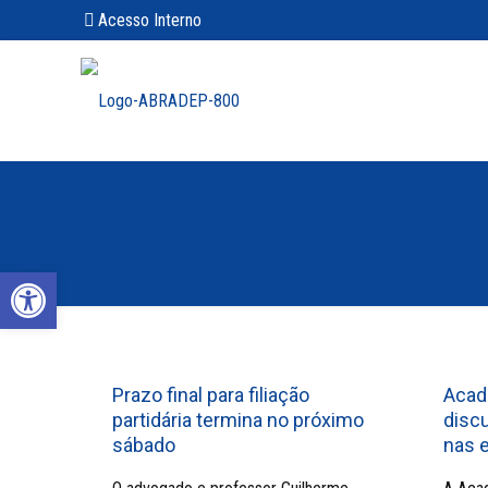
Acesso Interno
Abrir a barra de ferramentas
Prazo final para filiação
Acade
partidária termina no próximo
discu
sábado
nas 