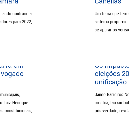
Câmara
Canellas
onando contrário a
Um tema que tem g
eadores para 2022,
sistema proporcion
se apurar os verea
arra em
Os impacto
advogado
eleições 2
unificação 
municipais,
Jaime Barreiros Ne
ro Luiz Henrique
mentira, tão simbó
s constitucionais,
pós-verdade, revel