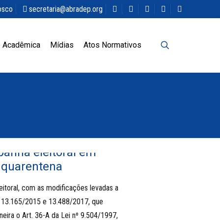
osco
secretaria@abradep.org
 Acadêmica
Mídias
Atos Normativos
anha eleitoral em
 quarentena
itoral, com as modificações levadas a
º 13.165/2015 e 13.488/2017, que
eira o Art. 36-A da Lei nº 9.504/1997,