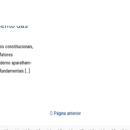
mento das
s constitucionais,
fatores
oderno aparelham-
 fundamentais
[…]
Página anterior