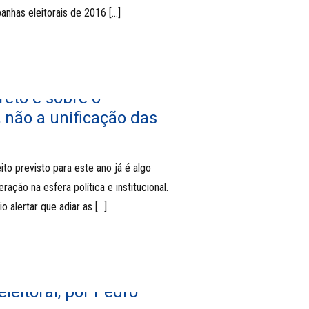
anhas eleitorais de 2016
[…]
reto é sobre o
 não a unificação das
to previsto para este ano já é algo
ção na esfera política e institucional.
o alertar que adiar as
[…]
leitoral, por Pedro