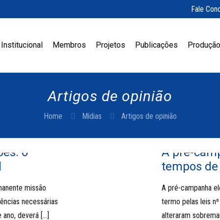
Fale Con
Institucional
Membros
Projetos
Publicações
Produção
Artigos de opinião
Home
Mídias
Artigos de opinião
ões: o
A pré-camp
l
tempos de
rmanente missão
A pré-campanha ele
dências necessárias
termo pelas leis n
e ano, deverá
[…]
alteraram sobreman