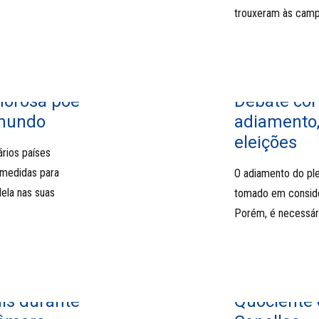
trouxeram às camp
morosa põe
Debate cor
 mundo
adiamento,
eleições
ários países
 medidas para
O adiamento do plei
ela nas suas
tomado em considera
Porém, é necessári
ais durante
Quociente e