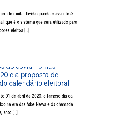
erado muita dúvida quando o assunto é
al, que é o sistema que será utilizado para
dores eleitos
[…]
s do covid-19 nas
020 e a proposta de
do calendário eleitoral
to 01 de abril de 2020: o famoso dia da
lico na era das fake News e da chamada
a, ante
[…]