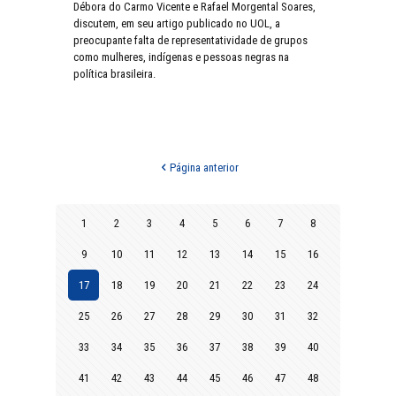
Débora do Carmo Vicente e Rafael Morgental Soares,
discutem, em seu artigo publicado no UOL, a
preocupante falta de representatividade de grupos
como mulheres, indígenas e pessoas negras na
política brasileira.
Página anterior
1
2
3
4
5
6
7
8
9
10
11
12
13
14
15
16
17
18
19
20
21
22
23
24
25
26
27
28
29
30
31
32
33
34
35
36
37
38
39
40
41
42
43
44
45
46
47
48