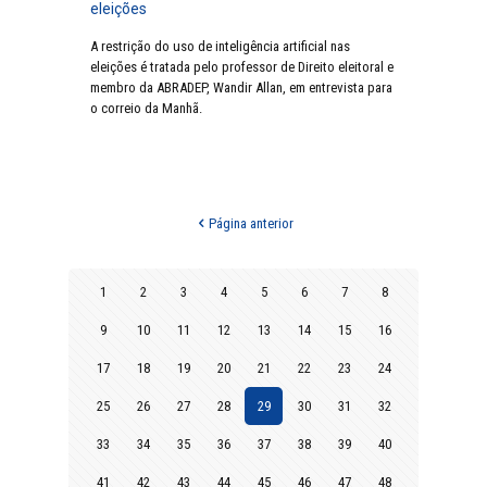
eleições
A restrição do uso de inteligência artificial nas
eleições é tratada pelo professor de Direito eleitoral e
membro da ABRADEP, Wandir Allan, em entrevista para
o correio da Manhã.
Página anterior
1
2
3
4
5
6
7
8
9
10
11
12
13
14
15
16
17
18
19
20
21
22
23
24
25
26
27
28
29
30
31
32
33
34
35
36
37
38
39
40
41
42
43
44
45
46
47
48