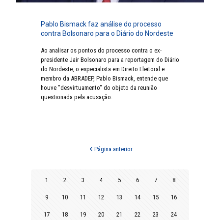
Pablo Bismack faz análise do processo
contra Bolsonaro para o Diário do Nordeste
Ao analisar os pontos do processo contra o ex-
presidente Jair Bolsonaro para a reportagem do Diário
do Nordeste, o especialista em Direito Eleitoral e
membro da ABRADEP, Pablo Bismack, entende que
houve "desvirtuamento" do objeto da reunião
questionada pela acusação.
Página anterior
1
2
3
4
5
6
7
8
9
10
11
12
13
14
15
16
17
18
19
20
21
22
23
24