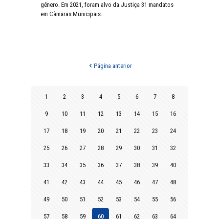
gênero. Em 2021, foram alvo da Justiça 31 mandatos
em Câmaras Municipais.
Página anterior
1
2
3
4
5
6
7
8
9
10
11
12
13
14
15
16
17
18
19
20
21
22
23
24
25
26
27
28
29
30
31
32
33
34
35
36
37
38
39
40
41
42
43
44
45
46
47
48
49
50
51
52
53
54
55
56
57
58
59
60
61
62
63
64