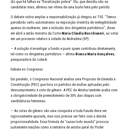
diz que há falhas na “fiscalização prévia”. Ela, que decidiu não se
candidatar mais, afirmou ser vítima de uma burla feita pelo partido.
O debate sobre ampliar a responsabilização já chegou ao TSE. “Temos
percebido certo automatismo na imposição irrestrita de inelegibilidade
apenas às mulheres, sem a inclusão dos dirigentes partidários”, disse
em abril a então ministra da Corte
Maria Cláudia Bucchianeri
, ao votar
em um processo relativo à cidade de Andradina (SP).
— A solução é investigar a fundo e punir quem contribuiu diretamente,
tal como os dirigentes partidários — afirma
Bianca Maria Gonçalves
,
pesquisadora do LiderA.
Debate no Congresso
Em paralelo, o Congresso Nacional analisa uma Proposta de Emenda à
Constituição (PEC) que livra os partidos de multas aplicadas pelo
descumprimento à cota de gênero. A PEC da Anistia também acaba com
a obrigatoriedade de preenchimento de 30% das chapas com
candidaturas femininas.
— As cotas de gênero são uma conquista e toda fraude deve ser
rigorosamente apurada, mas isso precisa ser feito com a devida
proporcionalidade. Essa fórmula de “cassa todo mundo” provoca
justamente reações como a tentativa de anistia geral do Poder