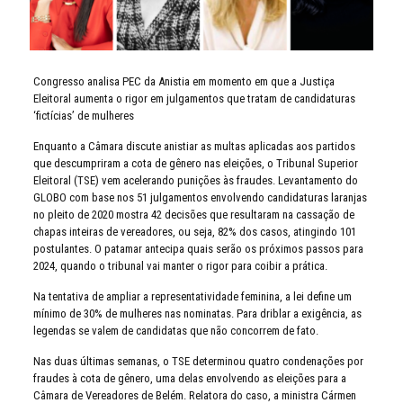
Congresso analisa PEC da Anistia em momento em que a Justiça
Eleitoral aumenta o rigor em julgamentos que tratam de candidaturas
‘fictícias’ de mulheres
Enquanto a Câmara discute anistiar as multas aplicadas aos partidos
que descumpriram a cota de gênero nas eleições, o Tribunal Superior
Eleitoral (TSE) vem acelerando punições às fraudes. Levantamento do
GLOBO com base nos 51 julgamentos envolvendo candidaturas laranjas
no pleito de 2020 mostra 42 decisões que resultaram na cassação de
chapas inteiras de vereadores, ou seja, 82% dos casos, atingindo 101
postulantes. O patamar antecipa quais serão os próximos passos para
2024, quando o tribunal vai manter o rigor para coibir a prática.
Na tentativa de ampliar a representatividade feminina, a lei define um
mínimo de 30% de mulheres nas nominatas. Para driblar a exigência, as
legendas se valem de candidatas que não concorrem de fato.
Nas duas últimas semanas, o TSE determinou quatro condenações por
fraudes à cota de gênero, uma delas envolvendo as eleições para a
Câmara de Vereadores de Belém. Relatora do caso, a ministra Cármen