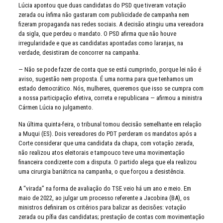
Lúcia apontou que duas candidatas do PSD que tiveram votação
zerada ou ínfima não gastaram com publicidade de campanha nem
fizeram propaganda nas redes sociais. A decisão atingiu uma vereadora
da sigla, que perdeu o mandato. O PSD afirma que não houve
irregularidade e que as candidatas apontadas como laranjas, na
verdade, desistiram de concorrer na campanha.
— Não se pode fazer de conta que se está cumprindo, porque lei não é
aviso, sugestão nem proposta. É uma norma para que tenhamos um
estado democrático. Nós, mulheres, queremos que isso se cumpra com
a nossa participação efetiva, correta e republicana — afirmou a ministra
Cármen Lúcia no julgamento.
Na última quinta-feira, o tribunal tomou decisão semelhante em relação
a Muqui (ES). Dois vereadores do PDT perderam os mandatos após a
Corte considerar que uma candidata da chapa, com votação zerada,
não realizou atos eleitorais e tampouco teve uma movimentação
financeira condizente com a disputa. O partido alega que ela realizou
uma cirurgia bariátrica na campanha, o que forçou a desistência.
A “virada” na forma de avaliação do TSE veio há um ano e meio. Em
maio de 2022, ao julgar um processo referente a Jacobina (BA), os
ministros definiram os critérios para balizar as decisões: votação
zerada ou pífia das candidatas; prestação de contas com movimentação