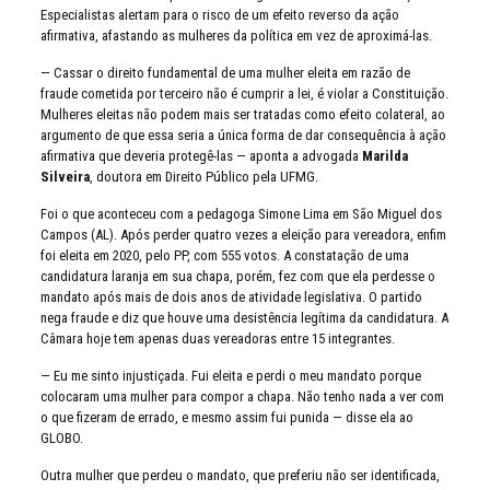
Especialistas alertam para o risco de um efeito reverso da ação
afirmativa, afastando as mulheres da política em vez de aproximá-las.
— Cassar o direito fundamental de uma mulher eleita em razão de
fraude cometida por terceiro não é cumprir a lei, é violar a Constituição.
Mulheres eleitas não podem mais ser tratadas como efeito colateral, ao
argumento de que essa seria a única forma de dar consequência à ação
afirmativa que deveria protegê-las — aponta a advogada
Marilda
Silveira
, doutora em Direito Público pela UFMG.
Foi o que aconteceu com a pedagoga Simone Lima em São Miguel dos
Campos (AL). Após perder quatro vezes a eleição para vereadora, enfim
foi eleita em 2020, pelo PP, com 555 votos. A constatação de uma
candidatura laranja em sua chapa, porém, fez com que ela perdesse o
mandato após mais de dois anos de atividade legislativa. O partido
nega fraude e diz que houve uma desistência legítima da candidatura. A
Câmara hoje tem apenas duas vereadoras entre 15 integrantes.
— Eu me sinto injustiçada. Fui eleita e perdi o meu mandato porque
colocaram uma mulher para compor a chapa. Não tenho nada a ver com
o que fizeram de errado, e mesmo assim fui punida — disse ela ao
GLOBO.
Outra mulher que perdeu o mandato, que preferiu não ser identificada,