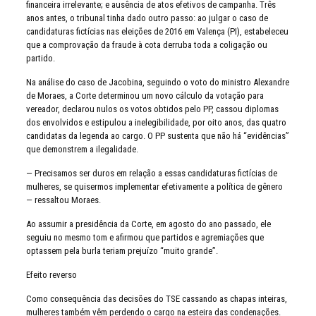
financeira irrelevante; e ausência de atos efetivos de campanha. Três
anos antes, o tribunal tinha dado outro passo: ao julgar o caso de
candidaturas fictícias nas eleições de 2016 em Valença (PI), estabeleceu
que a comprovação da fraude à cota derruba toda a coligação ou
partido.
Na análise do caso de Jacobina, seguindo o voto do ministro Alexandre
de Moraes, a Corte determinou um novo cálculo da votação para
vereador, declarou nulos os votos obtidos pelo PP, cassou diplomas
dos envolvidos e estipulou a inelegibilidade, por oito anos, das quatro
candidatas da legenda ao cargo. O PP sustenta que não há “evidências”
que demonstrem a ilegalidade.
— Precisamos ser duros em relação a essas candidaturas fictícias de
mulheres, se quisermos implementar efetivamente a política de gênero
— ressaltou Moraes.
Ao assumir a presidência da Corte, em agosto do ano passado, ele
seguiu no mesmo tom e afirmou que partidos e agremiações que
optassem pela burla teriam prejuízo “muito grande”.
Efeito reverso
Como consequência das decisões do TSE cassando as chapas inteiras,
mulheres também vêm perdendo o cargo na esteira das condenações.