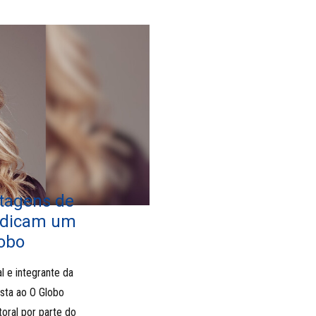
stagens de
indicam um
lobo
l e integrante da
sta ao O Globo
toral por parte do