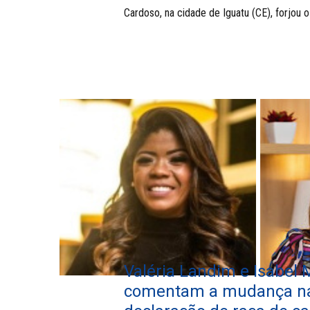
Cardoso, na cidade de Iguatu (CE), forjou o
Valéria Landim e Isabel 
comentam a mudança n