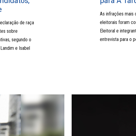
ndidatos,
para A Tar
e
As infrações mais
eleitorais foram c
declaração de raça
Eleitoral e integr
tes sobre
entrevista para o p
ativas, segundo o
 Landim e Isabel