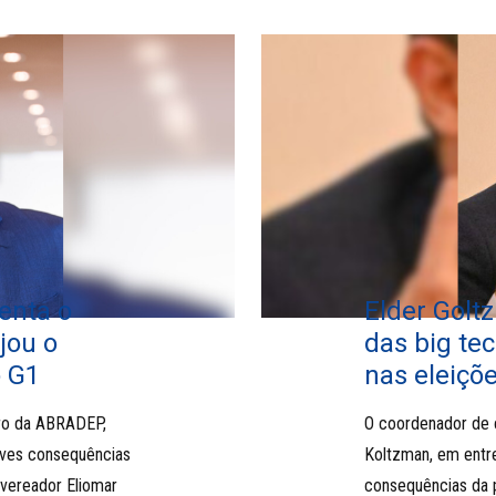
enta o
Elder Golt
jou o
das big te
o G1
nas eleiçõe
bro da ABRADEP,
O coordenador de
aves consequências
Koltzman, em entre
 vereador Eliomar
consequências da 