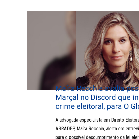
Maíra Recchia avalia po
Marçal no Discord que 
crime eleitoral, para O G
A advogada especialista em Direito Eleitora
ABRADEP, Maíra Recchia, alerta em entrevi
para o possível descumprimento da lei elei