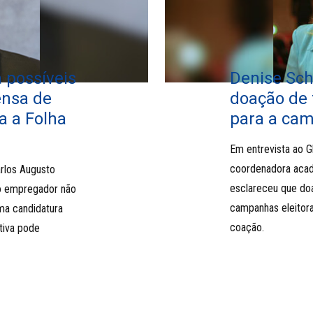
 possíveis
Denise Sc
ensa de
doação de 
a a Folha
para a cam
Em entrevista ao Gl
coordenadora acad
arlos Augusto
esclareceu que doa
'o empregador não
campanhas eleitora
ma candidatura
coação.
ativa pode