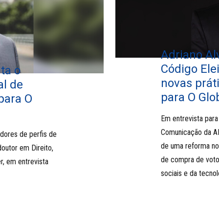
Adriano Al
Código Ele
ta o
novas prát
al de
para O Glo
 para O
Em entrevista para
Comunicação da A
adores de perfis de
de uma reforma no 
outor em Direito,
de compra de voto
r, em entrevista
sociais e da tecnol