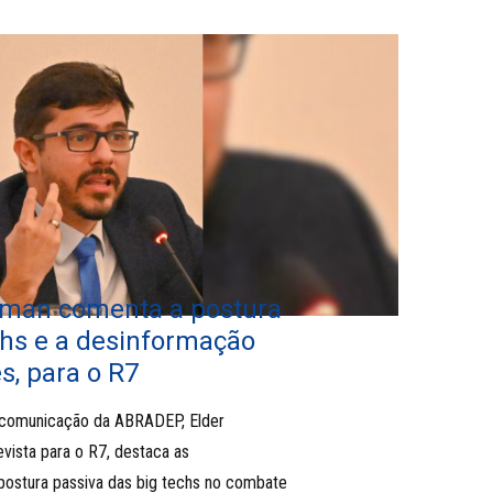
zman comenta a postura
chs e a desinformação
s, para o R7
 comunicação da ABRADEP, Elder
vista para o R7, destaca as
postura passiva das big techs no combate