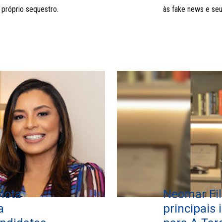
 próprio sequestro.
às fake news e seu
Mota
Neomar Fil
a
principais 