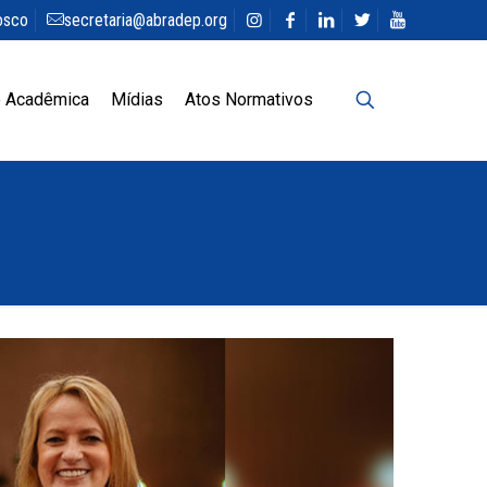
osco
secretaria@abradep.org
 Acadêmica
Mídias
Atos Normativos