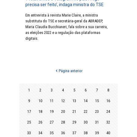
precisa ser feito’, indaga ministra do TSE
Em entrevista à revista Marie Claire, a ministra
substituta do TSE e secretária-geral da ABRADEP,
Maria Claudia Bucchianeri, fala sobre a sua carreira,
as eleições 2022 e a regulação das plataformas
digitais.
Página anterior
1
2
3
4
5
6
7
8
9
10
11
12
13
14
15
16
17
18
19
20
21
22
23
24
25
26
27
28
29
30
31
32
33
34
35
36
37
38
39
40