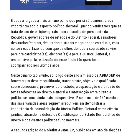
É dada a largada a mais um ano par, o que por si só demonstra sua
importância sob o aspecto político eleitoral. Quando verificamos que se
trata de ano de eleições gerais, com a escolha de presidente da
República, governadores de estados e do Distrito Federal, senadores,
deputados federais, deputados distritais e deputados estaduais, essa
certeza ecoa, fazendo com que os olhos de toda a sociedade se virem
para pré-candidatos(as), eleitores(as) e para a Justiça Eleitoral, a
responsável pela realização do espetáculo tão questionado e
acompanhado nos últimos anos.
Neste cenário tão vívido, ao longo deste ano a missão da
ABRADEP
de
fomentar um debate equilibrado, transparente, objetivo e qualificado
sobre democracia, promovendo o estudo, a capacitação e a difusão de
temas referentes ao direito eleitoral e a intersecção entre direito e
política se torna ainda mais indispensável. E seus mais de 340 membros
das mais variadas áreas seguem irredutíveis em demonstrar a
importância da consolidação do Direito Político Eleitoral como ciência
jurídica, atuando na defesa da Constituição, do Estado Democrático de
Direito e dos direitos políticos fundamentais.
A segunda Edição do
Boletim ABRADEP
, publicada em ano de eleições