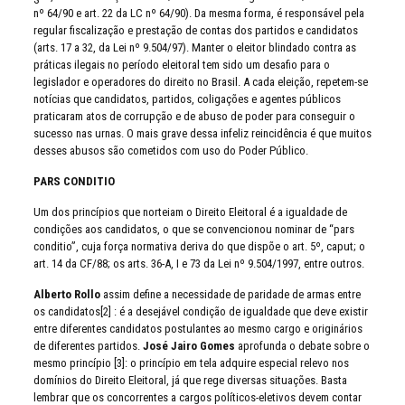
nº 64/90 e art. 22 da LC nº 64/90). Da mesma forma, é responsável pela
regular fiscalização e prestação de contas dos partidos e candidatos
(arts. 17 a 32, da Lei nº 9.504/97). Manter o eleitor blindado contra as
práticas ilegais no período eleitoral tem sido um desafio para o
legislador e operadores do direito no Brasil. A cada eleição, repetem-se
notícias que candidatos, partidos, coligações e agentes públicos
praticaram atos de corrupção e de abuso de poder para conseguir o
sucesso nas urnas. O mais grave dessa infeliz reincidência é que muitos
desses abusos são cometidos com uso do Poder Público.
PARS CONDITIO
Um dos princípios que norteiam o Direito Eleitoral é a igualdade de
condições aos candidatos, o que se convencionou nominar de “pars
conditio”, cuja força normativa deriva do que dispõe o art. 5º, caput; o
art. 14 da CF/88; os arts. 36-A, I e 73 da Lei nº 9.504/1997, entre outros.
Alberto Rollo
assim define a necessidade de paridade de armas entre
os candidatos[2] : é a desejável condição de igualdade que deve existir
entre diferentes candidatos postulantes ao mesmo cargo e originários
de diferentes partidos.
José Jairo Gomes
aprofunda o debate sobre o
mesmo princípio [3]: o princípio em tela adquire especial relevo nos
domínios do Direito Eleitoral, já que rege diversas situações. Basta
lembrar que os concorrentes a cargos políticos-eletivos devem contar