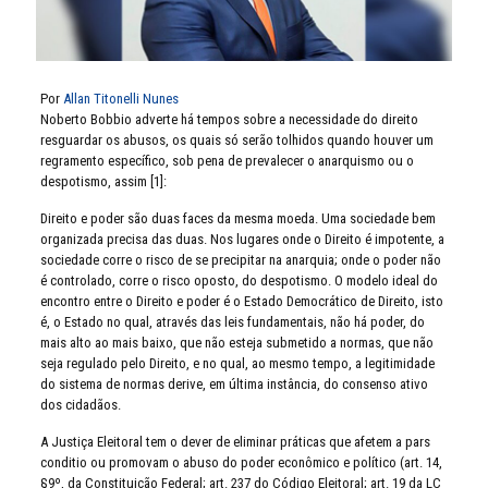
Por
Allan Titonelli Nunes
Noberto Bobbio adverte há tempos sobre a necessidade do direito
resguardar os abusos, os quais só serão tolhidos quando houver um
regramento específico, sob pena de prevalecer o anarquismo ou o
despotismo, assim [1]:
Direito e poder são duas faces da mesma moeda. Uma sociedade bem
organizada precisa das duas. Nos lugares onde o Direito é impotente, a
sociedade corre o risco de se precipitar na anarquia; onde o poder não
é controlado, corre o risco oposto, do despotismo. O modelo ideal do
encontro entre o Direito e poder é o Estado Democrático de Direito, isto
é, o Estado no qual, através das leis fundamentais, não há poder, do
mais alto ao mais baixo, que não esteja submetido a normas, que não
seja regulado pelo Direito, e no qual, ao mesmo tempo, a legitimidade
do sistema de normas derive, em última instância, do consenso ativo
dos cidadãos.
A Justiça Eleitoral tem o dever de eliminar práticas que afetem a pars
conditio ou promovam o abuso do poder econômico e político (art. 14,
§9º, da Constituição Federal; art. 237 do Código Eleitoral; art. 19 da LC