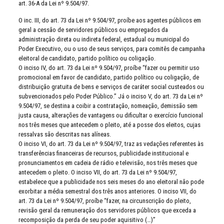
art. 36-A da Lei nº 9.504/97.
O inc. III, do art. 73 da Lei nº 9.504/97, proíbe aos agentes públicos em
geral a cessão de servidores públicos ou empregados da
administração direta ou indireta federal, estadual ou municipal do
Poder Executivo, ou o uso de seus serviços, para comitês de campanha
eleitoral de candidato, partido político ou coligação.
O inciso IV, do art. 73 da Lei nº 9.504/97, proíbe “fazer ou permitir uso
promocional em favor de candidato, partido político ou coligação, de
distribuição gratuita de bens e serviços de caráter social custeados ou
subvencionados pelo Poder Público.” Já o inciso V, do art. 73 da Lei nº
9.504/97, se destina a coibir a contratação, nomeação, demissão sem
justa causa, alterações de vantagens ou dificultar o exercício funcional
nos três meses que antecedem o pleito, até a posse dos eleitos, cujas
ressalvas são descritas nas alíneas.
O inciso VI, do art. 73 da Lei nº 9.504/97, traz as vedações referentes às
transferências financeiras de recursos, publicidade institucional e
pronunciamentos em cadeia de rádio e televisão, nos três meses que
antecedem o pleito. O inciso VII, do art. 73 da Lei nº 9.504/97,
estabelece que a publicidade nos seis meses do ano eleitoral não pode
exorbitar a média semestral dos três anos anteriores. O inciso VII, do
art. 73 da Lei nº 9.504/97, proíbe “fazer, na circunscrição do pleito,
revisão geral da remuneração dos servidores públicos que exceda a
recomposição da perda de seu poder aquisitivo (…)”