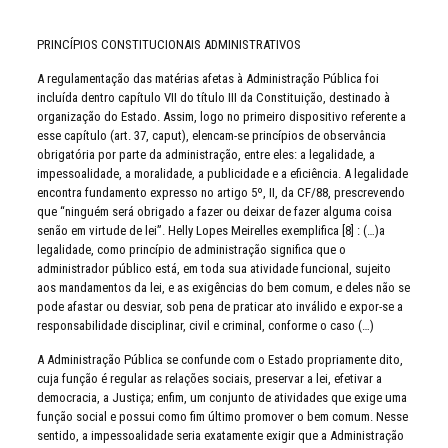
PRINCÍPIOS CONSTITUCIONAIS ADMINISTRATIVOS
A regulamentação das matérias afetas à Administração Pública foi
incluída dentro capítulo VII do título III da Constituição, destinado à
organização do Estado. Assim, logo no primeiro dispositivo referente a
esse capítulo (art. 37, caput), elencam-se princípios de observância
obrigatória por parte da administração, entre eles: a legalidade, a
impessoalidade, a moralidade, a publicidade e a eficiência. A legalidade
encontra fundamento expresso no artigo 5º, II, da CF/88, prescrevendo
que “ninguém será obrigado a fazer ou deixar de fazer alguma coisa
senão em virtude de lei”. Helly Lopes Meirelles exemplifica [8] : (…)a
legalidade, como princípio de administração significa que o
administrador público está, em toda sua atividade funcional, sujeito
aos mandamentos da lei, e as exigências do bem comum, e deles não se
pode afastar ou desviar, sob pena de praticar ato inválido e expor-se a
responsabilidade disciplinar, civil e criminal, conforme o caso (…)
A Administração Pública se confunde com o Estado propriamente dito,
cuja função é regular as relações sociais, preservar a lei, efetivar a
democracia, a Justiça; enfim, um conjunto de atividades que exige uma
função social e possui como fim último promover o bem comum. Nesse
sentido, a impessoalidade seria exatamente exigir que a Administração