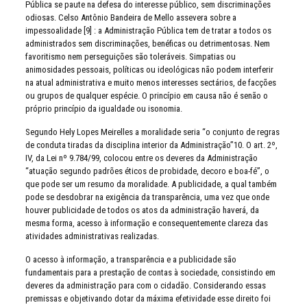
Pública se paute na defesa do interesse público, sem discriminações
odiosas. Celso Antônio Bandeira de Mello assevera sobre a
impessoalidade [9] : a Administração Pública tem de tratar a todos os
administrados sem discriminações, benéficas ou detrimentosas. Nem
favoritismo nem perseguições são toleráveis. Simpatias ou
animosidades pessoais, políticas ou ideológicas não podem interferir
na atual administrativa e muito menos interesses sectários, de facções
ou grupos de qualquer espécie. O princípio em causa não é senão o
próprio princípio da igualdade ou isonomia.
Segundo Hely Lopes Meirelles a moralidade seria “o conjunto de regras
de conduta tiradas da disciplina interior da Administração”10. O art. 2º,
IV, da Lei nº 9.784/99, colocou entre os deveres da Administração
“atuação segundo padrões éticos de probidade, decoro e boa-fé”, o
que pode ser um resumo da moralidade. A publicidade, a qual também
pode se desdobrar na exigência da transparência, uma vez que onde
houver publicidade de todos os atos da administração haverá, da
mesma forma, acesso à informação e consequentemente clareza das
atividades administrativas realizadas.
O acesso à informação, a transparência e a publicidade são
fundamentais para a prestação de contas à sociedade, consistindo em
deveres da administração para com o cidadão. Considerando essas
premissas e objetivando dotar da máxima efetividade esse direito foi