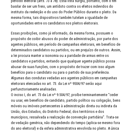
período eleitoral (arts. 73 a 78). Essa lista surgiu, portanto, com o fim
basilar de ser um freio, um antídoto contra os efeitos indevidos do
instituto da reeleição e do uso do Poder Público durante o pleito. Da
mesma forma, tais dispositivos também tutelam a igualdade de
oportunidades entre os candidatos nos pleitos eleitorais.
Essas proibições, como já informado, da mesma forma, possuem o
propósito de coibir abusos do poder de administração, por parte dos
agentes públicos, em período de campanhas eleitorais, em benefício de
determinados candidatos ou partidos, ou em prejuízo de outros. Assim,
a lei procura manter a isonomia ou a paridade de armas entre os
candidatos e partidos, evitando que qualquer agente público possa
abusar de suas funções, com o propósito de trazer com isso algum
benefício para o candidato ou para o partido de sua preferência.
Algumas das condutas vedadas aos agentes públicos em campanhas
eleitorais elencadas no art. 73. da Lei nº 9504/97 serão aqui
perfunctoriamente analisadas.
O inciso I, do art. 73 da Lei nº 9.504/97, proíbe terminantemente “ceder
ou usar, em benefício de candidato, partido político ou coligação, bens
móveis ou imóveis pertencentes à administração direta ou indireta da
União, dos Estados, do Distrito Federal, dos territórios e dos
municípios, ressalvada a realização de convenção partidária”. Trata-se
de vedação genérica, não dependendo do tempo (aplica-se mesmo fora
do ano eleitoral) e da esfera administrativa envolvida no pleito. A única