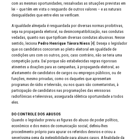
com as mesmas oportunidades, ressalvadas as situações previstas em
lei – que têm em vista o resguardo de outros valores – e as naturais
desigualdades que entre eles se verificam.
A igualdade almejada é resguardada por diversas normas proibitivas,
seja na propaganda eleitoral, na desincompatibilização, nas condutas
vedadas, quanto nas que tipificam diversas condutas abusivas. Nesse
sentido, leciona
Pedro Henrique Távora Niess
[4]: Deseja o legislador
que os candidatos concorram ao pleito eleitoral em igualdade de
condições uns com os outros, pois, caso contrário, não se teria uma
competição justa. Daí porque são estabelecidas regras rigorosas
atinentes a doações para as campanhas, à propaganda eleitoral, ao
afastamento de candidatos de cargos ou empregos públicos, ou de
funções, mesmo privadas, como os daqueles que apresentam
programas de rádio e televisão, ou nos quais são comentaristas, à
participação de candidatos nas programações das emissoras
radiofônicas e televisivas, assegurada idêntica oportunidade a todos
eles.
DO CONTROLE DOS ABUSOS
Quando o legislador previu as figuras do abuso de poder político,
econômico e dos meios de comunicação social, definiu-lhes
procedimento próprio para apurar os referidos desvios e criou a
severíssima pena da inelegibilidade para alguns casos. A finalidade da