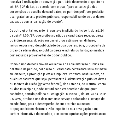
ressalva à realização de convenção partidária decorre do disposto no
art. 8º, § 2º da Lei, de acordo com o qual, “para a realização das
convenções de escolha de candidatos, os partidos políticos poderão
usar gratuitamente prédios públicos, responsabilizando-se por danos
causados com a realização do evento”.
De outro giro, tal vedação já resultava implícita do inciso II, do art. 24
da Lei nº 9.504/97, que proíbe a partidos e candidatos receber, direta
ou indiretamente, doação em dinheiro ou estimável em dinheiro,
inclusive por meio de publicidade de qualquer espécie, procedente de
órgão da administração pública direta e indireta ou fundação mantida
com recursos provenientes do poder público.
Como o uso de bens móveis ou imóveis da administração pública em
benefício de partido, coligação ou candidato certamente seria estimável
em dinheiro, a proibição já estava implícita. Portanto, nenhum bem, de
qualquer natureza que seja, pertencente à administração pública direta
ou indireta da União (governo federal), dos Estados, do Distrito Federal
ou dos municípios, pode ser utilizado em benefício de qualquer
candidato, partido político ou coligação. O inciso II, do art. 73 da Lei nº
9.504/97, proíbe o uso de materiais e serviços colocados a serviço de
mandatários, para o desempenho de suas tarefas ou meios
propagandísticos eleitorais. Não impedindo sua divulgação para
caráter informativo do mandato, bem como aquelas ações previstas no