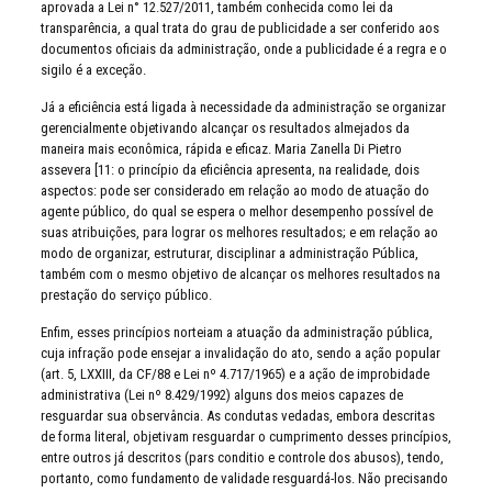
aprovada a Lei n° 12.527/2011, também conhecida como lei da
transparência, a qual trata do grau de publicidade a ser conferido aos
documentos oficiais da administração, onde a publicidade é a regra e o
sigilo é a exceção.
Já a eficiência está ligada à necessidade da administração se organizar
gerencialmente objetivando alcançar os resultados almejados da
maneira mais econômica, rápida e eficaz. Maria Zanella Di Pietro
assevera [11: o princípio da eficiência apresenta, na realidade, dois
aspectos: pode ser considerado em relação ao modo de atuação do
agente público, do qual se espera o melhor desempenho possível de
suas atribuições, para lograr os melhores resultados; e em relação ao
modo de organizar, estruturar, disciplinar a administração Pública,
também com o mesmo objetivo de alcançar os melhores resultados na
prestação do serviço público.
Enfim, esses princípios norteiam a atuação da administração pública,
cuja infração pode ensejar a invalidação do ato, sendo a ação popular
(art. 5, LXXIII, da CF/88 e Lei nº 4.717/1965) e a ação de improbidade
administrativa (Lei nº 8.429/1992) alguns dos meios capazes de
resguardar sua observância. As condutas vedadas, embora descritas
de forma literal, objetivam resguardar o cumprimento desses princípios,
entre outros já descritos (pars conditio e controle dos abusos), tendo,
portanto, como fundamento de validade resguardá-los. Não precisando