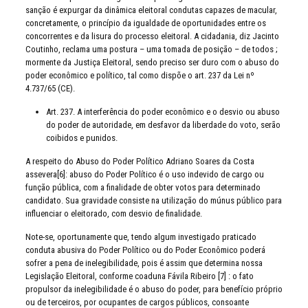
sanção é expurgar da dinâmica eleitoral condutas capazes de macular,
concretamente, o princípio da igualdade de oportunidades entre os
concorrentes e da lisura do processo eleitoral. A cidadania, diz Jacinto
Coutinho, reclama uma postura – uma tomada de posição – de todos ;
mormente da Justiça Eleitoral, sendo preciso ser duro com o abuso do
poder econômico e político, tal como dispõe o art. 237 da Lei nº
4.737/65 (CE).
Art. 237. A interferência do poder econômico e o desvio ou abuso
do poder de autoridade, em desfavor da liberdade do voto, serão
coibidos e punidos.
A respeito do Abuso do Poder Político Adriano Soares da Costa
assevera[6]: abuso do Poder Político é o uso indevido de cargo ou
função pública, com a finalidade de obter votos para determinado
candidato. Sua gravidade consiste na utilização do múnus público para
influenciar o eleitorado, com desvio de finalidade.
Note-se, oportunamente que, tendo algum investigado praticado
conduta abusiva do Poder Político ou do Poder Econômico poderá
sofrer a pena de inelegibilidade, pois é assim que determina nossa
Legislação Eleitoral, conforme coaduna Fávila Ribeiro [7] : o fato
propulsor da inelegibilidade é o abuso do poder, para benefício próprio
ou de terceiros, por ocupantes de cargos públicos, consoante