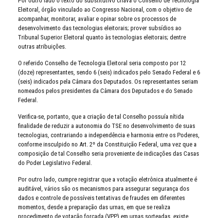
Por outro lado o texto do substitutivo criava o Conselho de Tecnologia
Eleitoral, órgão vinculado ao Congresso Nacional, com o objetivo de
acompanhar, monitorar, avaliar e opinar sobre os processos de
desenvolvimento das tecnologias eleitorais; prover subsídios ao
Tribunal Superior Eleitoral quanto às tecnologias eleitorais; dentre
outras atribuições.
O referido Conselho de Tecnologia Eleitoral seria composto por 12
(doze) representantes, sendo 6 (seis) indicados pelo Senado Federal e 6
(seis) indicados pela Câmara dos Deputados. Os representantes seriam
nomeados pelos presidentes da Câmara dos Deputados e do Senado
Federal.
Verifica-se, portanto, que a criação de tal Conselho possuía nítida
finalidade de reduzir a autonomia do TSE no desenvolvimento de suas
tecnologias, contrariando a independência e harmonia entre os Poderes,
conforme insculpido no Art. 2º da Constituição Federal, uma vez que a
composição de tal Conselho seria proveniente de indicações das Casas
do Poder Legislativo Federal.
Por outro lado, cumpre registrar que a votação eletrônica atualmente é
auditável, vários são os mecanismos para assegurar segurança dos
dados e controle de possíveis tentativas de fraudes em diferentes
momentos, desde a preparação das urnas, em que se realiza
procedimento de votação forçada (VPP) em urnas sorteadas, existe