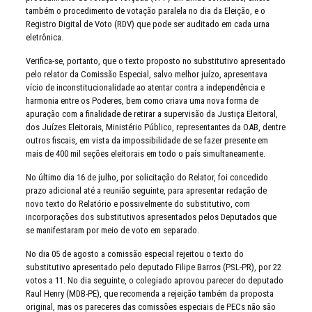
também o procedimento de votação paralela no dia da Eleição, e o
Registro Digital de Voto (RDV) que pode ser auditado em cada urna
eletrônica.
Verifica-se, portanto, que o texto proposto no substitutivo apresentado
pelo relator da Comissão Especial, salvo melhor juízo, apresentava
vício de inconstitucionalidade ao atentar contra a independência e
harmonia entre os Poderes, bem como criava uma nova forma de
apuração com a finalidade de retirar a supervisão da Justiça Eleitoral,
dos Juízes Eleitorais, Ministério Público, representantes da OAB, dentre
outros fiscais, em vista da impossibilidade de se fazer presente em
mais de 400 mil seções eleitorais em todo o país simultaneamente.
No último dia 16 de julho, por solicitação do Relator, foi concedido
prazo adicional até a reunião seguinte, para apresentar redação de
novo texto do Relatório e possivelmente do substitutivo, com
incorporações dos substitutivos apresentados pelos Deputados que
se manifestaram por meio de voto em separado.
No dia 05 de agosto a comissão especial rejeitou o texto do
substitutivo apresentado pelo deputado Filipe Barros (PSL-PR), por 22
votos a 11. No dia seguinte, o colegiado aprovou parecer do deputado
Raul Henry (MDB-PE), que recomenda a rejeição também da proposta
original, mas os pareceres das comissões especiais de PECs não são