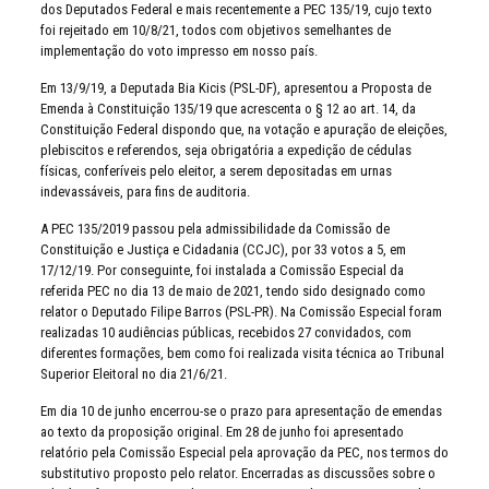
dos Deputados Federal e mais recentemente a PEC 135/19, cujo texto
foi rejeitado em 10/8/21, todos com objetivos semelhantes de
implementação do voto impresso em nosso país.
Em 13/9/19, a Deputada Bia Kicis (PSL-DF), apresentou a Proposta de
Emenda à Constituição 135/19 que acrescenta o § 12 ao art. 14, da
Constituição Federal dispondo que, na votação e apuração de eleições,
plebiscitos e referendos, seja obrigatória a expedição de cédulas
físicas, conferíveis pelo eleitor, a serem depositadas em urnas
indevassáveis, para fins de auditoria.
A PEC 135/2019 passou pela admissibilidade da Comissão de
Constituição e Justiça e Cidadania (CCJC), por 33 votos a 5, em
17/12/19. Por conseguinte, foi instalada a Comissão Especial da
referida PEC no dia 13 de maio de 2021, tendo sido designado como
relator o Deputado Filipe Barros (PSL-PR). Na Comissão Especial foram
realizadas 10 audiências públicas, recebidos 27 convidados, com
diferentes formações, bem como foi realizada visita técnica ao Tribunal
Superior Eleitoral no dia 21/6/21.
Em dia 10 de junho encerrou-se o prazo para apresentação de emendas
ao texto da proposição original. Em 28 de junho foi apresentado
relatório pela Comissão Especial pela aprovação da PEC, nos termos do
substitutivo proposto pelo relator. Encerradas as discussões sobre o