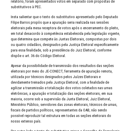
relatório, foram apresentados votos em separado com propostas de
substitutivos à PEC.
Insta salientar que o texto do substitutivo apresentado pelo Deputado
Filipe Barros propôs que a apuração seria realizada nas sessões
eleitorais pela mesa receptora de votos após o encerramento do pleito,
em total desacordo à competência estabelecida pela legislação vigente,
que determina que compete às Juntas Eleitorais, compostas por dois
ou quatro cidadãos, designados pela Justiça Eleitoral especificamente
para essa finalidade, sob a presidência do Juiz Eleitoral, conforme
dispõe o art. 36 do Código Eleitoral.
Apesar da possibilidade de transmissão dos resultados das seções
eleitorais por meio do JE-CONECT, ferramenta de apuração remota,
utilizada por técnicos designados pelos Juízes Eleitorais e
devidamente treinados pela Justiça Eleitoral, com a finalidade de
agilizar a transmissão e totalização dos votos coletados nas urnas
eletrônicas, a apuração e totalização das seções eleitorais, em sua
maioria, ocorre sob a supervisão da Junta Eleitoral, Juiz Eleitoral,
Ministério Público, servidores das zonas eleitorais, técnicos de urnas,
fiscais de partidos políticos, representantes da OAB, não sendo
possível reproduzir tal estrutura em todas as seções eleitorais do
nosso extenso país.