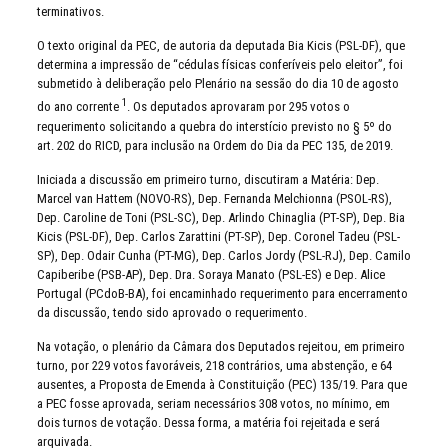
terminativos.
O texto original da PEC, de autoria da deputada Bia Kicis (PSL-DF), que
determina a impressão de “cédulas físicas conferíveis pelo eleitor”, foi
submetido à deliberação pelo Plenário na sessão do dia 10 de agosto
1
do ano corrente
. Os deputados aprovaram por 295 votos o
requerimento solicitando a quebra do interstício previsto no § 5º do
art. 202 do RICD, para inclusão na Ordem do Dia da PEC 135, de 2019.
Iniciada a discussão em primeiro turno, discutiram a Matéria: Dep.
Marcel van Hattem (NOVO-RS), Dep. Fernanda Melchionna (PSOL-RS),
Dep. Caroline de Toni (PSL-SC), Dep. Arlindo Chinaglia (PT-SP), Dep. Bia
Kicis (PSL-DF), Dep. Carlos Zarattini (PT-SP), Dep. Coronel Tadeu (PSL-
SP), Dep. Odair Cunha (PT-MG), Dep. Carlos Jordy (PSL-RJ), Dep. Camilo
Capiberibe (PSB-AP), Dep. Dra. Soraya Manato (PSL-ES) e Dep. Alice
Portugal (PCdoB-BA), foi encaminhado requerimento para encerramento
da discussão, tendo sido aprovado o requerimento.
Na votação, o plenário da Câmara dos Deputados rejeitou, em primeiro
turno, por 229 votos favoráveis, 218 contrários, uma abstenção, e 64
ausentes, a Proposta de Emenda à Constituição (PEC) 135/19. Para que
a PEC fosse aprovada, seriam necessários 308 votos, no mínimo, em
dois turnos de votação. Dessa forma, a matéria foi rejeitada e será
arquivada.