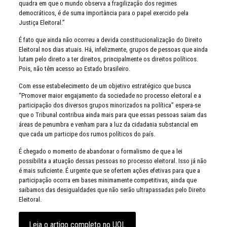
quadra em que o mundo observa a fragilização dos regimes
democráticos, é de suma importância para o papel exercido pela
Justiça Eleitoral.”
É fato que ainda não ocorreu a devida constitucionalização do Direito
Eleitoral nos dias atuais. Há, infelizmente, grupos de pessoas que ainda
lutam pelo direito a ter direitos, principalmente os direitos políticos.
Pois, não têm acesso ao Estado brasileiro.
Com esse estabelecimento de um objetivo estratégico que busca
“Promover maior engajamento da sociedade no processo eleitoral e a
participação dos diversos grupos minorizados na política” espera-se
que o Tribunal contribua ainda mais para que essas pessoas saiam das
áreas de penumbra e venham para a luz da cidadania substancial em
que cada um participe dos rumos políticos do país.
É chegado o momento de abandonar o formalismo de que a lei
possibilita a atuação dessas pessoas no processo eleitoral. Isso já não
é mais suficiente. É urgente que se ofertem ações efetivas para que a
participação ocorra em bases minimamente competitivas, ainda que
saibamos das desigualdades que não serão ultrapassadas pelo Direito
Eleitoral.
Leia o artigo completo no UOL