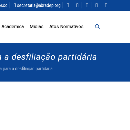
osco
secretaria@abradep.org
 Acadêmica
Mídias
Atos Normativos
a desfiliação partidária
para a desfiliação partidária