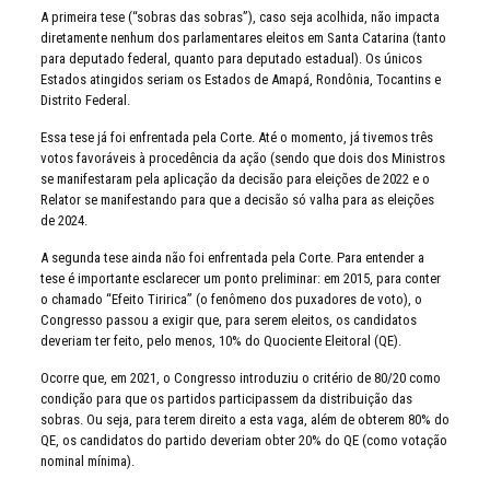
A primeira tese (“sobras das sobras”), caso seja acolhida, não impacta
diretamente nenhum dos parlamentares eleitos em Santa Catarina (tanto
para deputado federal, quanto para deputado estadual). Os únicos
Estados atingidos seriam os Estados de Amapá, Rondônia, Tocantins e
Distrito Federal.
Essa tese já foi enfrentada pela Corte. Até o momento, já tivemos três
votos favoráveis à procedência da ação (sendo que dois dos Ministros
se manifestaram pela aplicação da decisão para eleições de 2022 e o
Relator se manifestando para que a decisão só valha para as eleições
de 2024.
A segunda tese ainda não foi enfrentada pela Corte. Para entender a
tese é importante esclarecer um ponto preliminar: em 2015, para conter
o chamado “Efeito Tiririca” (o fenômeno dos puxadores de voto), o
Congresso passou a exigir que, para serem eleitos, os candidatos
deveriam ter feito, pelo menos, 10% do Quociente Eleitoral (QE).
Ocorre que, em 2021, o Congresso introduziu o critério de 80/20 como
condição para que os partidos participassem da distribuição das
sobras. Ou seja, para terem direito a esta vaga, além de obterem 80% do
QE, os candidatos do partido deveriam obter 20% do QE (como votação
nominal mínima).