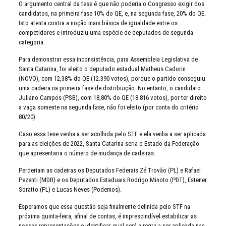
O argumento central da tese é que não poderia o Congresso exigir dos
candidatos, na primeira fase 10% do QE, e, na segunda fase, 20% do QE.
Isto atenta contra a noção mais básica de igualdade entre os
competidores e introduziu uma espécie de deputados de segunda
categoria.
Para demonstrar essa inconsistência, para Assembleia Legislativa de
Santa Catarina, foi eleito o deputado estadual Matheus Cadorin
(NOVO), com 12,38% do QE (12.390 votos), porque o partido conseguiu
uma cadeira na primeira fase de distribuição. No entanto, o candidato
Juliano Campos (PSB), com 18,80% do QE (18.816 votos), por ter direito
a vaga somente na segunda fase, não foi eleito (por conta do critério
80/20).
Caso essa tese venha a ser acolhida pelo STF e ela venha a ser aplicada
para as eleições de 2022, Santa Catarina seria o Estado da Federação
que apresentaria o número de mudança de cadeiras.
Perderiam as cadeiras os Deputados Federais Zé Trovão (PL) e Rafael
Pezenti (MDB) e os Deputados Estaduais Rodrigo Minoto (PDT), Estener
Soratto (PL) e Lucas Neves (Podemos).
Esperamos que essa questão seja finalmente definida pelo STF na
próxima quinta-feira, afinal de contas, é imprescindível estabilizar as
nossas representações e identificar qual será a regra a ser aplicada nas