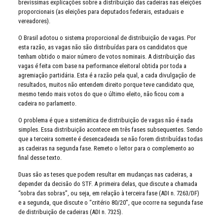
brevíssimas explicações sobre a distribuição das cadeiras nas eleições
proporcionais (as eleições para deputados federais, estaduais e
vereadores).
O Brasil adotou o sistema proporcional de distribuição de vagas. Por
esta razão, as vagas não são distribuídas para os candidatos que
tenham obtido o maior número de votos nominais. A distribuição das
vagas é feita com base na performance eleitoral obtida por toda a
agremiação partidária. Esta é a razão pela qual, a cada divulgação de
resultados, muitos não entendem direito porque teve candidato que,
mesmo tendo mais votos do que o último eleito, não ficou com a
cadeira no parlamento.
O problema é que a sistemática de distribuição de vagas não é nada
simples. Essa distribuição acontece em três fases subsequentes. Sendo
que a terceira somente é desencadeada se não forem distribuídas todas
as cadeiras na segunda fase. Remeto o leitor para o complemento ao
final desse texto.
Duas são as teses que podem resultar em mudanças nas cadeiras, a
depender da decisão do STF. A primeira delas, que discute a chamada
“sobra das sobras”, ou seja, em relação à terceira fase (ADI n. 7263/DF)
e a segunda, que discute o “critério 80/20”, que ocorre na segunda fase
de distribuição de cadeiras (ADI n. 7325).