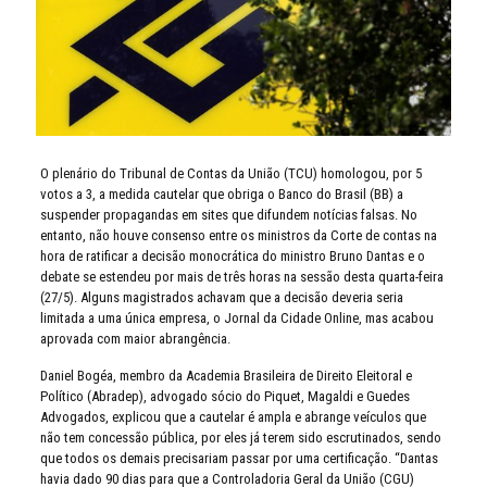
O plenário do Tribunal de Contas da União (TCU) homologou, por 5
votos a 3, a medida cautelar que obriga o Banco do Brasil (BB) a
suspender propagandas em sites que difundem notícias falsas. No
entanto, não houve consenso entre os ministros da Corte de contas na
hora de ratificar a decisão monocrática do ministro Bruno Dantas e o
debate se estendeu por mais de três horas na sessão desta quarta-feira
(27/5). Alguns magistrados achavam que a decisão deveria seria
limitada a uma única empresa, o Jornal da Cidade Online, mas acabou
aprovada com maior abrangência.
Daniel Bogéa, membro da Academia Brasileira de Direito Eleitoral e
Político (Abradep), advogado sócio do Piquet, Magaldi e Guedes
Advogados, explicou que a cautelar é ampla e abrange veículos que
não tem concessão pública, por eles já terem sido escrutinados, sendo
que todos os demais precisariam passar por uma certificação. “Dantas
havia dado 90 dias para que a Controladoria Geral da União (CGU)