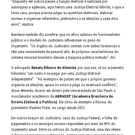
“Enquanto em outros países a função eleitoral é realizada por
autarquias e agências, aqui temos uma Justiça Eleitoral híbrida, o que a
torna cara, porque precisa julgar as questões eleitorais, elaborar
normas e organizar referendos, plebiscitos e as eleições a cada dois
anos”, explica.
Bandeira também diz acreditar que os altos salários do funcionalismo
público e o modelo do Judiciário influenciam no peso do
Orçamento. “Os órgãos do Judiciário contam com sedes faraônicas e
têm uma necessidade de pessoal alta. As próprias características do
sistema recursal brasileiro deixam a máquina pública inchada”, diz.
O advogado
Renato Ribeiro de Almeida
, por sua vez, vê no orçamento
bilionário “um custo a se pagar por uma Justiça Eleitoral
independente”. “Há exemplos de países em que o próprio governo
organiza as eleições, apura os votos e julga os eventuais conflitos”,
disse Almeida, doutor em direito pela Universidade de São Paulo e
coordenador acadêmico da
ABRADEP (Academia Brasileira de
Direito Eleitoral e Político).
Ele citou de exemplo a Rússia, do
presidente Vladimir Putin, no cargo desde 2012.
Em outros braços do Judiciário, caso da Justiça Federal, a folha de
pagamentos e os encargos sociais respondem por mais de 85% do
orçamento anual. Entre os críticos da Justiça Eleitoral, uma das ideias