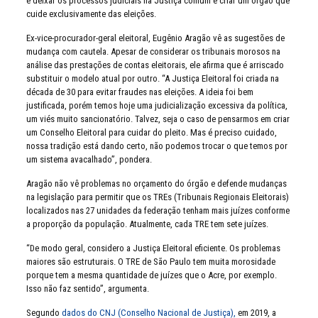
é deixar os processos judiciais na Justiça comum e criar um órgão que
cuide exclusivamente das eleições.
Ex-vice-procurador-geral eleitoral, Eugênio Aragão vê as sugestões de
mudança com cautela. Apesar de considerar os tribunais morosos na
análise das prestações de contas eleitorais, ele afirma que é arriscado
substituir o modelo atual por outro. “A Justiça Eleitoral foi criada na
década de 30 para evitar fraudes nas eleições. A ideia foi bem
justificada, porém temos hoje uma judicialização excessiva da política,
um viés muito sancionatório. Talvez, seja o caso de pensarmos em criar
um Conselho Eleitoral para cuidar do pleito. Mas é preciso cuidado,
nossa tradição está dando certo, não podemos trocar o que temos por
um sistema avacalhado”, pondera.
Aragão não vê problemas no orçamento do órgão e defende mudanças
na legislação para permitir que os TREs (Tribunais Regionais Eleitorais)
localizados nas 27 unidades da federação tenham mais juízes conforme
a proporção da população. Atualmente, cada TRE tem sete juízes.
“De modo geral, considero a Justiça Eleitoral eficiente. Os problemas
maiores são estruturais. O TRE de São Paulo tem muita morosidade
porque tem a mesma quantidade de juízes que o Acre, por exemplo.
Isso não faz sentido”, argumenta.
Segundo
dados do CNJ (Conselho Nacional de Justiça),
em 2019, a