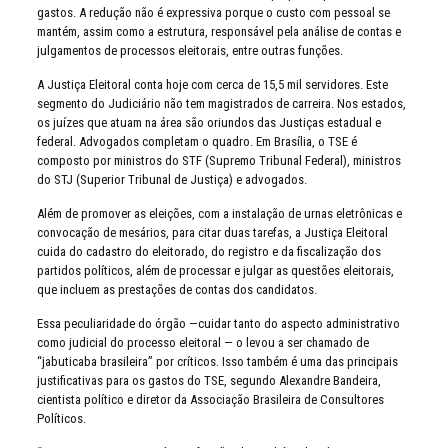
gastos. A redução não é expressiva porque o custo com pessoal se
mantém, assim como a estrutura, responsável pela análise de contas e
julgamentos de processos eleitorais, entre outras funções.
A Justiça Eleitoral conta hoje com cerca de 15,5 mil servidores. Este
segmento do Judiciário não tem magistrados de carreira. Nos estados,
os juízes que atuam na área são oriundos das Justiças estadual e
federal. Advogados completam o quadro. Em Brasília, o TSE é
composto por ministros do STF (Supremo Tribunal Federal), ministros
do STJ (Superior Tribunal de Justiça) e advogados.
Além de promover as eleições, com a instalação de urnas eletrônicas e
convocação de mesários, para citar duas tarefas, a Justiça Eleitoral
cuida do cadastro do eleitorado, do registro e da fiscalização dos
partidos políticos, além de processar e julgar as questões eleitorais,
que incluem as prestações de contas dos candidatos.
Essa peculiaridade do órgão —cuidar tanto do aspecto administrativo
como judicial do processo eleitoral — o levou a ser chamado de
“jabuticaba brasileira” por críticos. Isso também é uma das principais
justificativas para os gastos do TSE, segundo Alexandre Bandeira,
cientista político e diretor da Associação Brasileira de Consultores
Políticos.