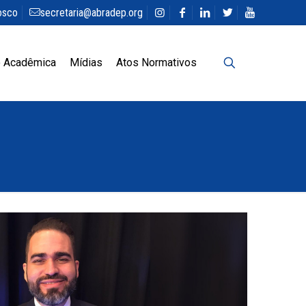
osco
secretaria@abradep.org
 Acadêmica
Mídias
Atos Normativos