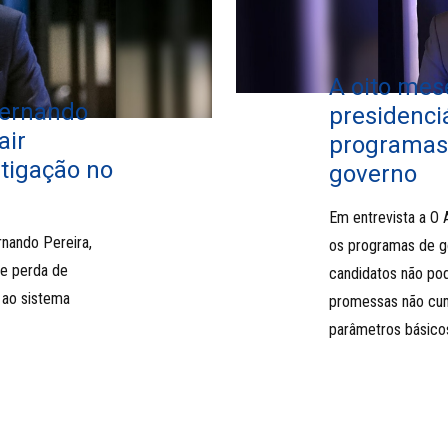
A oito mes
Fernando
presidenci
air
programas
stigação no
governo
Em entrevista a O 
nando Pereira,
os programas de go
de perda de
candidatos não po
 ao sistema
promessas não cum
parâmetros básico