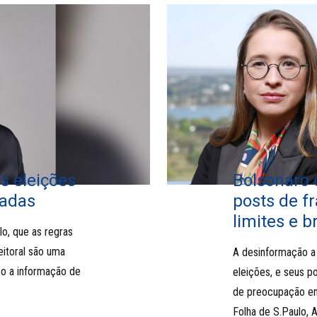
s eleições
Bolsonaro
sadas
posts de fr
limites e 
o, que as regras
eitoral são uma
A desinformação a 
so a informação de
eleições, e seus po
de preocupação em
Folha de S.Paulo, 