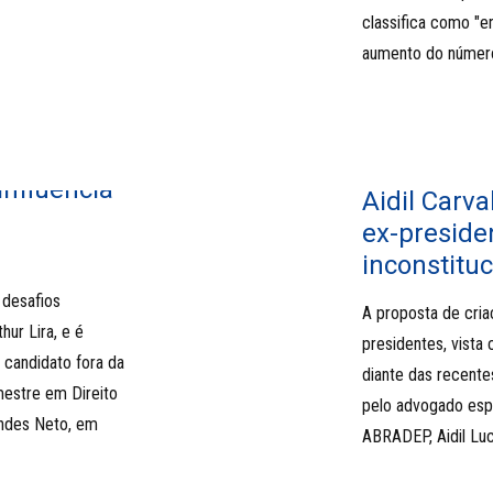
classifica como "e
aumento do número
influência
Aidil Carv
ex-presid
inconstituc
 desafios
A proposta de cria
hur Lira, e é
presidentes, vista
 candidato fora da
diante das recente
 mestre em Direito
pelo advogado espe
ndes Neto, em
ABRADEP, Aidil Luc