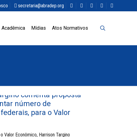
osco
secretaria@abradep.org
 Acadêmica
Mídias
Atos Normativos
argino comenta proposta
ntar número de
federais, para o Valor
 o Valor Econômico, Harrison Targino