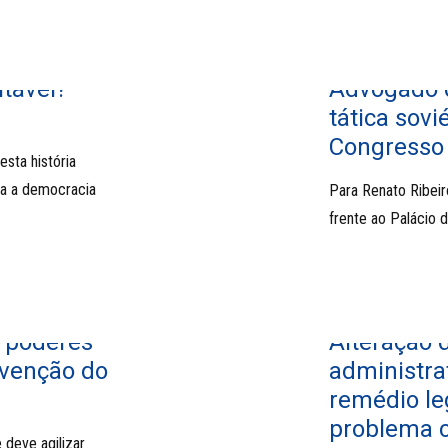
tável?
Advogado d
tática sovi
Congresso
esta história
ra a democracia
Para Renato Ribeir
frente ao Palácio d
a poderes
Alteração 
ervenção do
administra
remédio le
problema c
 deve agilizar