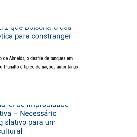
iz que Bolsonaro usa
ética para constranger
o de Almeida, o desfile de tanques em
o Planalto é típico de nações autoritárias
da lei de improbidade
tiva – Necessário
gislativo para um
ultural