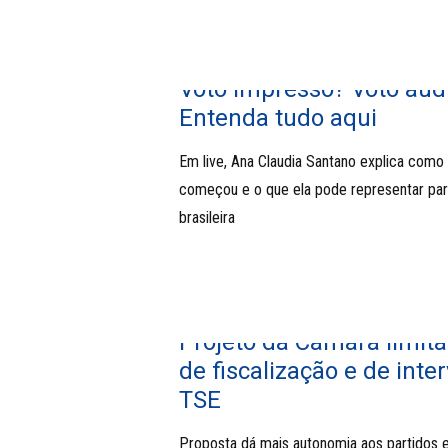
Voto impresso? Voto audi
Entenda tudo aqui
Em live, Ana Claudia Santano explica como 
começou e o que ela pode representar pa
brasileira
Projeto da Câmara limit
de fiscalização e de int
TSE
Proposta dá mais autonomia aos partidos e