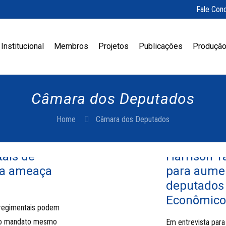
Fale Con
Institucional
Membros
Projetos
Publicações
Produção
Câmara dos Deputados
Home
Câmara dos Deputados
tais de
Harrison T
ra ameaça
para aume
deputados 
Econômico
 regimentais podem
a o mandato mesmo
Em entrevista para