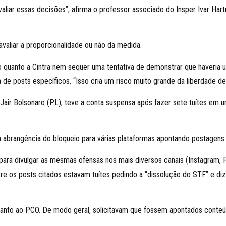
valiar essas decisões”, afirma o professor associado do Insper Ivar Har
avaliar a proporcionalidade ou não da medida.
ão quanto a Cintra nem sequer uma tentativa de demonstrar que haveria
a de posts específicos. “Isso cria um risco muito grande da liberdade de
e Jair Bolsonaro (PL), teve a conta suspensa após fazer sete tuítes e
abrangência do bloqueio para várias plataformas apontando postagens 
a para divulgar as mesmas ofensas nos mais diversos canais (Instagram, 
tre os posts citados estavam tuítes pedindo a “dissolução do STF” e di
anto ao PCO. De modo geral, solicitavam que fossem apontados conteú