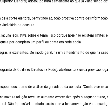
 Superior Eleitoral) adotou postura semelhante ao que já vinha sendo o
pela corte eleitoral, permitindo atuação proativa contra desinformação.
 Judiciário de censura.
 lacuna legislativa sobre o tema. Isso porque hoje não existem limites 
queie por completo um perfil ou conta em rede social.
regras já existentes. De modo geral, há um entendimento de que há ca
egrante da Coalizão Direitos na Rede), atualmente a única previsão leg
 específicos, como de análise da gravidade da conduta. “Confiou-se na a
 na nova resolução teve um aumento expressivo após o segundo turno,
oral. Não é possível, contudo, analisar se a fundamentação é adequada, 