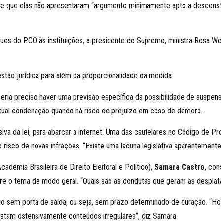
 que elas não apresentaram “argumento minimamente apto a desconstit
ques do PCO às instituições, a presidente do Supremo, ministra Rosa 
uestão jurídica para além da proporcionalidade da medida.
seria preciso haver uma previsão específica da possibilidade de suspen
tual condenação quando há risco de prejuízo em caso de demora.
va da lei, para abarcar a internet. Uma das cautelares no Código de P
 risco de novas infrações. “Existe uma lacuna legislativa aparentemente”
emia Brasileira de Direito Eleitoral e Político),
Samara Castro
, con
sobre o tema de modo geral. “Quais são as condutas que geram as despla
io sem porta de saída, ou seja, sem prazo determinado de duração. “Ho
postam ostensivamente conteúdos irregulares”, diz Samara.