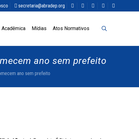
osco
secretaria@abradep.org
 Acadêmica
Mídias
Atos Normativos
comecem ano sem prefeito
 comecem ano sem prefeito