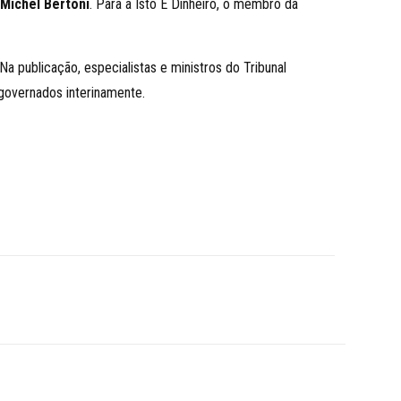
a
Michel Bertoni
. Para a Isto É Dinheiro, o membro da
Na publicação, especialistas e ministros do Tribunal
 governados interinamente.