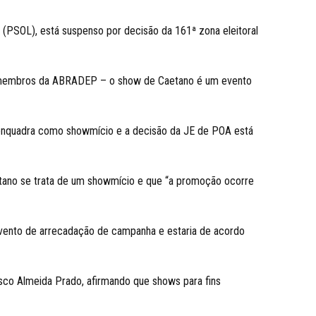
 (PSOL), está suspenso por decisão da 161ª zona eleitoral
dos membros da ABRADEP – o show de Caetano é um evento
enquadra como showmício e a decisão da JE de POA está
no se trata de um showmício e que “a promoção ocorre
vento de arrecadação de campanha e estaria de acordo
co Almeida Prado, afirmando que shows para fins