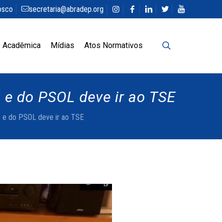
osco
secretaria@abradep.org
 Acadêmica
Mídias
Atos Normativos
e do PSOL deve ir ao TSE
 e do PSOL deve ir ao TSE