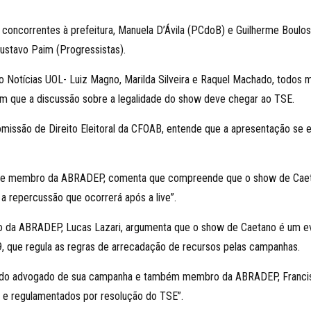
oncorrentes à prefeitura, Manuela D’Ávila (PCdoB) e Guilherme Boulos
Gustavo Paim (Progressistas).⠀
elo Notícias UOL- Luiz Magno, Marilda Silveira e Raquel Machado, to
vêem que a discussão sobre a legalidade do show deve chegar ao TSE.
ssão de Direito Eleitoral da CFOAB, entende que a apresentação se 
e membro da ABRADEP, comenta que compreende que o show de Caeta
a repercussão que ocorrerá após a live”.
 da ABRADEP, Lucas Lazari, argumenta que o show de Caetano é um e
 que regula as regras de arrecadação de recursos pelas campanhas.
eo do advogado de sua campanha e também membro da ABRADEP, Francis
al e regulamentados por resolução do TSE”.⠀