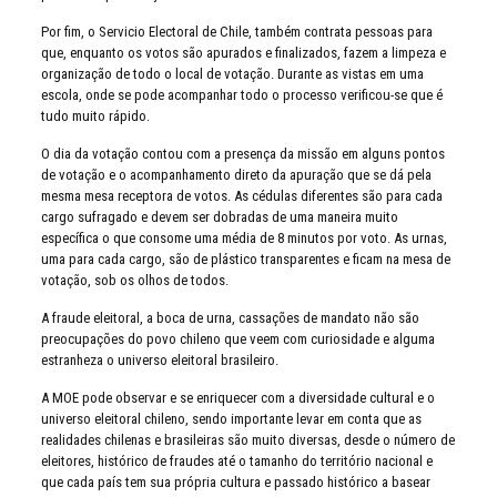
Por fim, o Servicio Electoral de Chile, também contrata pessoas para
que, enquanto os votos são apurados e finalizados, fazem a limpeza e
organização de todo o local de votação. Durante as vistas em uma
escola, onde se pode acompanhar todo o processo verificou-se que é
tudo muito rápido.
O dia da votação contou com a presença da missão em alguns pontos
de votação e o acompanhamento direto da apuração que se dá pela
mesma mesa receptora de votos. As cédulas diferentes são para cada
cargo sufragado e devem ser dobradas de uma maneira muito
específica o que consome uma média de 8 minutos por voto. As urnas,
uma para cada cargo, são de plástico transparentes e ficam na mesa de
votação, sob os olhos de todos.
A fraude eleitoral, a boca de urna, cassações de mandato não são
preocupações do povo chileno que veem com curiosidade e alguma
estranheza o universo eleitoral brasileiro.
A MOE pode observar e se enriquecer com a diversidade cultural e o
universo eleitoral chileno, sendo importante levar em conta que as
realidades chilenas e brasileiras são muito diversas, desde o número de
eleitores, histórico de fraudes até o tamanho do território nacional e
que cada país tem sua própria cultura e passado histórico a basear