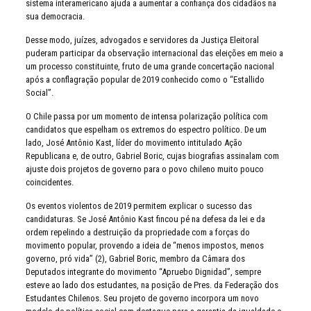
sistema interamericano ajuda a aumentar a confiança dos cidadãos na
sua democracia.
Desse modo, juízes, advogados e servidores da Justiça Eleitoral
puderam participar da observação internacional das eleições em meio a
um processo constituinte, fruto de uma grande concertação nacional
após a conflagração popular de 2019 conhecido como o “Estallido
Social”.
O Chile passa por um momento de intensa polarização política com
candidatos que espelham os extremos do espectro político. De um
lado, José Antônio Kast, líder do movimento intitulado Ação
Republicana e, de outro, Gabriel Boric, cujas biografias assinalam com
ajuste dois projetos de governo para o povo chileno muito pouco
coincidentes.
Os eventos violentos de 2019 permitem explicar o sucesso das
candidaturas. Se José Antônio Kast fincou pé na defesa da lei e da
ordem repelindo a destruição da propriedade com a forças do
movimento popular, provendo a ideia de “menos impostos, menos
governo, pró vida” (2), Gabriel Boric, membro da Câmara dos
Deputados integrante do movimento “Apruebo Dignidad”, sempre
esteve ao lado dos estudantes, na posição de Pres. da Federação dos
Estudantes Chilenos. Seu projeto de governo incorpora um novo