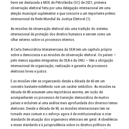
Deve ser destacada a MOE de Petrolândia (SC) de 2021, primeira
observação eleitoral feita por uma delegação internacional em uma
eleição municipal suplementar e que concorre a um importante prêmio
internacional da Rede Mundial da Justiça Eleitoral (1).
As missões de observação eleitoral são uma tradição do sistema
internacional de proteção dos direitos humanos e servem como um
olhar externo sobre os processos internos.
A Carta Democrática Interamericana da OEA tem um capítulo próprio
sobre a democracia e as missões de observação eleitoral. Os países —
pelo menos aqueles integrantes da OEA e da ONU — têm a obrigação
internacional de organização, realização e garantia de processos
eleitorais livres e justos.
E as missões vêm se organizando desde a década de 60 em um
conceito bastante indefinido com um caráter simbólico. As missões na
década de 80 assumem uma importância enorme, em razão de
acompanharem os processos de transição democrática de muitos
países e incluíram aí uma análise mais aprofundada dos diversos temas
eleitorais. Desde a década de 90, as missões internacionais tem se
tornado mais comum e o esforço agora é de institucionalizar e criar
standards de atuação dos organismos eleitorais em geral. A obediência
a esses standards e à jurisprudência sobre os direitos políticos do