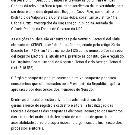
del Desarollo – UDD, cujo campus encravado na cordilheira em Las
Condes dá relevo estético à qualidade acadêmica da universidade, para
um debate com dois deputados Ruggero Cozzi Elzo, constituinte do
Distrito 6 de Valparaiso e Constanza Hube, constituinte Distrito 11 e
Gabriel Ortiz, investigador da Ong Espaço Público na Jornada de
Ciência Política da Escola de Governo da UDD.
As eleições no Chile são organizadas pelo Servicio Electoral del Chile,
chamado de SERVEL, que é órgão autônomo, criado pelo artigo 23 do
Decreto Lei nº 343 em 17 de março de 1925 com o nome de Conservador
del Registro Electoral e, atualmente, previsto na constituição e regulado
Lei Orgânica Constitucional do Registro Eleitoral e do Serviço Eleitoral
(Lei nº 18.556).
O órgão é composto por um conselho diretivo composto por cinco
conselheiros que são indicados pelo Presidente da República, após a
aprovação por dois terços dos membros do Senado.
Dentre as atribuições estão atividades administrativas de
gerenciamento do registro e cadastro eleitoral, a fiscalização das
receitas e despesas das campanhas eleitorais, nomeação dos membros
das juntas eleitorais, estabelecimento de medidas de garantia da
acessibilidade ao voto e supervisionar a organização e finalização dos
processos eleitorais.