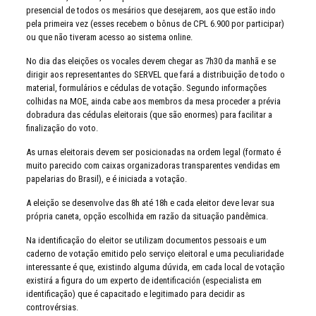
presencial de todos os mesários que desejarem, aos que estão indo
pela primeira vez (esses recebem o bônus de CPL 6.900 por participar)
ou que não tiveram acesso ao sistema online.
No dia das eleições os vocales devem chegar as 7h30 da manhã e se
dirigir aos representantes do SERVEL que fará a distribuição de todo o
material, formulários e cédulas de votação. Segundo informações
colhidas na MOE, ainda cabe aos membros da mesa proceder a prévia
dobradura das cédulas eleitorais (que são enormes) para facilitar a
finalização do voto.
As urnas eleitorais devem ser posicionadas na ordem legal (formato é
muito parecido com caixas organizadoras transparentes vendidas em
papelarias do Brasil), e é iniciada a votação.
A eleição se desenvolve das 8h até 18h e cada eleitor deve levar sua
própria caneta, opção escolhida em razão da situação pandêmica.
Na identificação do eleitor se utilizam documentos pessoais e um
caderno de votação emitido pelo serviço eleitoral e uma peculiaridade
interessante é que, existindo alguma dúvida, em cada local de votação
existirá a figura do um experto de identificación (especialista em
identificação) que é capacitado e legitimado para decidir as
controvérsias.