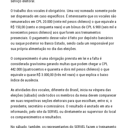
serviço eleitoral.
O trabalho dos vocales é obrigatório. Uma vez nomeado somente pode
ser dispensado em caso específicos. É interessante que os vocales são
remunerados em CPL 20.000 (vinte mil pesos chilenos) o que equivale a
R$ 150,00 (cento e cinquenta reais) e um bônus de CPL 6.900 (seis mil e
novecentos pesos chilenos) aos que forem aos treinamentos
presenciais. O pagamento desse valor é feito por depósito bancários
ou saque posterior no Banco Estado, sendo cada um responsável por
sua própria alimentação no dia das eleições.
O comparecimento é uma obrigação prevista em lei e a falta é
considerada gravíssima gerando multas que podem chegar a CPL
442.000 (quatrocentos e quarenta e dois mil pesos chilenos) o que
equivale a quase R$ 3.000,00 (três mil reais) o que explica o baixo
índice de ausência.
As atividades dos vocales, diferente do Brasil, inicia na véspera das
eleições (sábado) onde todos os membros da mesa devem comparecer
em suas respectivas seções eleitorais para que escolham, entre si, o
presidente, secretário e comissários. O resultado é anotado em ata e
informando, pelo site da SERVEL ou diretamente ao supervisor do local
os comparecimentos e resultados.
No sábado, também, os representantes do SERVEL fazem o treinamento