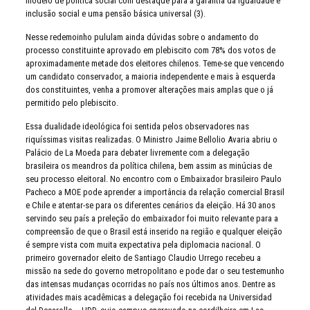
modelo de política social com destaque para a garantia da igualdade e
inclusão social e uma pensão básica universal (3).
Nesse redemoinho pululam ainda dúvidas sobre o andamento do
processo constituinte aprovado em plebiscito com 78% dos votos de
aproximadamente metade dos eleitores chilenos. Teme-se que vencendo
um candidato conservador, a maioria independente e mais à esquerda
dos constituintes, venha a promover alterações mais amplas que o já
permitido pelo plebiscito.
Essa dualidade ideológica foi sentida pelos observadores nas
riquíssimas visitas realizadas. O Ministro Jaime Bellolio Avaria abriu o
Palácio de La Moeda para debater livremente com a delegação
brasileira os meandros da política chilena, bem assim as minúcias de
seu processo eleitoral. No encontro com o Embaixador brasileiro Paulo
Pacheco a MOE pode aprender a importância da relação comercial Brasil
e Chile e atentar-se para os diferentes cenários da eleição. Há 30 anos
servindo seu país a preleção do embaixador foi muito relevante para a
compreensão de que o Brasil está inserido na região e qualquer eleição
é sempre vista com muita expectativa pela diplomacia nacional. O
primeiro governador eleito de Santiago Claudio Urrego recebeu a
missão na sede do governo metropolitano e pode dar o seu testemunho
das intensas mudanças ocorridas no país nos últimos anos. Dentre as
atividades mais acadêmicas a delegação foi recebida na Universidad