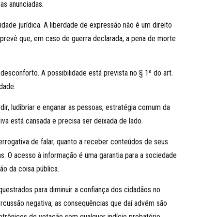
as anunciadas.
ade jurídica. A liberdade de expressão não é um direito
ão prevê que, em caso de guerra declarada, a pena de morte
esconforto. A possibilidade está prevista no § 1º do art.
dade.
dir, ludibriar e enganar as pessoas, estratégia comum da
a está cansada e precisa ser deixada de lado.
errogativa de falar, quanto a receber conteúdos de seus
ias. O acesso à informação é uma garantia para a sociedade
ão da coisa pública.
questrados para diminuir a confiança dos cidadãos no
epercussão negativa, as consequências que daí advém são
letrônicos de votação sem qualquer indício probatório,