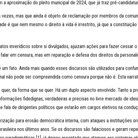
a aproximação do pleito municipal de 2024, que já traz pré-candidatur
as vezes, mas que ainda é objeto de reclamação por membros da comunid
dade é que nem mesmo o direito à vida é irrestrito, já que a constituiç
tos inverídicos sobre si divulgados, ajuizam ações para fazer cessar o d
falar em censura, mas em reparação e defesa dos direitos da personali
 um fato. Ainda mais quando esses discursos são utilizados para confun
al não pode ser compreendida como censura porque não é. Esta narrativ
quer, da forma que se quer. Há um duplo aspecto envolvido. Tanto a pr
 informações fidedignas, verdadeiras e precisas no livre mercado de ide
fala de dirigentes políticos que estarão em cargos eletivos na conduç
ização para erosão democrática interna, com ataques a instituições or
l brasileira nos últimos anos. Se os discursos são falaciosos e geram r
ades paradigmáticas [1], já deixou assentado que ataques aos sistemas e