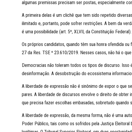
algumas premissas precisam ser postas, especialmente com 
A primeira delas é um clichê que tem sido repetido divers
ilimitado e, portanto, pode sofrer restrições. A bem da ver
é uma possibilidade (art. 5º, XLVII, da Constituição Federal).
Os próprios candidatos, quando têm sua honra ofendida ou fa
27 da Res. TSE º 23.610/2019. Nesses casos, não há o que 
Democracias não toleram todos os tipos de discurso. Isso é
desinformação. A desobstrução do ecossistema informacion
A liberdade de expressão não é sinônimo de expor o que se 
pares. A liberdade de discursos envolve o direito de obter
que precisa fazer escolhas embasadas, sobretudo quando se 
A liberdade de expressão, da mesma forma, não é uma autor
Poder Público, tais como os sofridos pela Justiça Eleitora
legítimas. O Tribunal Superior Eleitoral, em duas oportunid