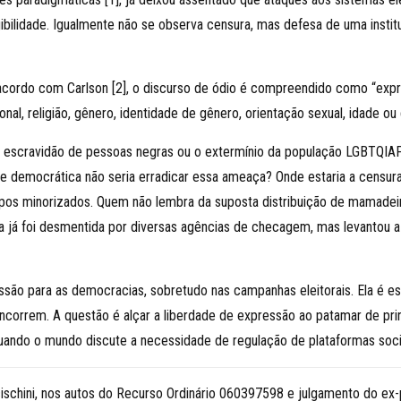
ilidade. Igualmente não se observa censura, mas defesa de uma institu
 acordo com Carlson [2], o discurso de ódio é compreendido como “exp
onal, religião, gênero, identidade de gênero, orientação sexual, idade ou 
escravidão de pessoas negras ou o extermínio da população LGBTQIAP+.
itude democrática não seria erradicar essa ameaça? Onde estaria a cen
upos minorizados. Quem não lembra da suposta distribuição de mamadeira
a já foi desmentida por diversas agências de checagem, mas levantou a i
ssão para as democracias, sobretudo nas campanhas eleitorais. Ela é es
ncorrem. A questão é alçar a liberdade de expressão ao patamar de prin
ando o mundo discute a necessidade de regulação de plataformas sociais
ischini, nos autos do Recurso Ordinário 060397598 e julgamento do ex-