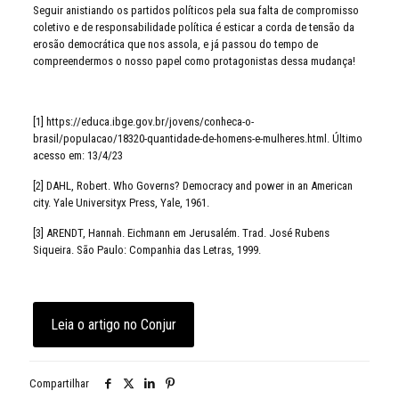
Seguir anistiando os partidos políticos pela sua falta de compromisso
coletivo e de responsabilidade política é esticar a corda de tensão da
erosão democrática que nos assola, e já passou do tempo de
compreendermos o nosso papel como protagonistas dessa mudança!
[1] https://educa.ibge.gov.br/jovens/conheca-o-
brasil/populacao/18320-quantidade-de-homens-e-mulheres.html. Último
acesso em: 13/4/23
[2] DAHL, Robert. Who Governs? Democracy and power in an American
city. Yale Universityx Press, Yale, 1961.
[3] ARENDT, Hannah. Eichmann em Jerusalém. Trad. José Rubens
Siqueira. São Paulo: Companhia das Letras, 1999.
Leia o artigo no Conjur
Compartilhar