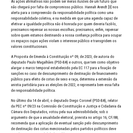
As ações afirmativas não podem ser meras ilusões de um futuro que
não chegará por falta de compromisso público. Hannah Arendt [3] nos
alerta para a compreensão da responsabilidade política como uma
responsabilidade coletiva, e na medida em que uma agenda capaz de
efetivar a igualdade política não é honrada por quem deveria fazê-lo,
precisamos repensar as nossas escolhas; precisamos, enfim, repensar
sobre quem estamos destinando a nossa confiança política para ocupar
os espaços cujas ações violam o interesse público e transgridem os
valores constitucionais.
A Proposta de Emenda à Constituição nº 09, de 2023, de autoria do
deputado Paulo Magalhães (PSD-BA) e outros, que tem como objetivo
alargar o marco temporal estabelecido pela EC 117 para a fixação de
sanções no caso de descumprimento de destinação de financiamento
público para efeito de cotas de sexo e raça, determina a extensão da
anistia partidária para as eleições de 2022, e representa bem essa falta
de responsabilidade política.
No último dia 14 de abril, o deputado Diego Coronel (PSD-BA), relator
da PEC nº 09/23 na Comissão de Constituição e Justiça e Cidadania da
Câmara dos Deputados, votou pela sua admissibilidade, sob o
argumento de que a anualidade eleitoral, prevista no artigo 16, CF/88,
recomenda que a aplicação de eventual sanção pelo descumprimento
de destinação das cotas mencionadas pelos partidos políticos deve