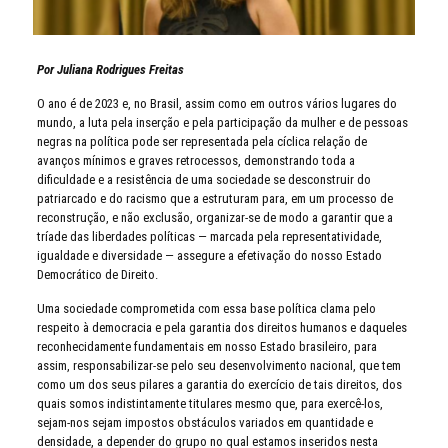
Por Juliana Rodrigues Freitas
O ano é de 2023 e, no Brasil, assim como em outros vários lugares do
mundo, a luta pela inserção e pela participação da mulher e de pessoas
negras na política pode ser representada pela cíclica relação de
avanços mínimos e graves retrocessos, demonstrando toda a
dificuldade e a resistência de uma sociedade se desconstruir do
patriarcado e do racismo que a estruturam para, em um processo de
reconstrução, e não exclusão, organizar-se de modo a garantir que a
tríade das liberdades políticas — marcada pela representatividade,
igualdade e diversidade — assegure a efetivação do nosso Estado
Democrático de Direito.
Uma sociedade comprometida com essa base política clama pelo
respeito à democracia e pela garantia dos direitos humanos e daqueles
reconhecidamente fundamentais em nosso Estado brasileiro, para
assim, responsabilizar-se pelo seu desenvolvimento nacional, que tem
como um dos seus pilares a garantia do exercício de tais direitos, dos
quais somos indistintamente titulares mesmo que, para exercê-los,
sejam-nos sejam impostos obstáculos variados em quantidade e
densidade, a depender do grupo no qual estamos inseridos nesta