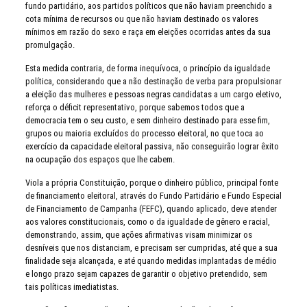
fundo partidário, aos partidos políticos que não haviam preenchido a
cota mínima de recursos ou que não haviam destinado os valores
mínimos em razão do sexo e raça em eleições ocorridas antes da sua
promulgação.
Esta medida contraria, de forma inequívoca, o princípio da igualdade
política, considerando que a não destinação de verba para propulsionar
a eleição das mulheres e pessoas negras candidatas a um cargo eletivo,
reforça o déficit representativo, porque sabemos todos que a
democracia tem o seu custo, e sem dinheiro destinado para esse fim,
grupos ou maioria excluídos do processo eleitoral, no que toca ao
exercício da capacidade eleitoral passiva, não conseguirão lograr êxito
na ocupação dos espaços que lhe cabem.
Viola a própria Constituição, porque o dinheiro público, principal fonte
de financiamento eleitoral, através do Fundo Partidário e Fundo Especial
de Financiamento de Campanha (FEFC), quando aplicado, deve atender
aos valores constitucionais, como o da igualdade de gênero e racial,
demonstrando, assim, que ações afirmativas visam minimizar os
desníveis que nos distanciam, e precisam ser cumpridas, até que a sua
finalidade seja alcançada, e até quando medidas implantadas de médio
e longo prazo sejam capazes de garantir o objetivo pretendido, sem
tais políticas imediatistas.