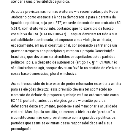
atender a uma previsibilidade jurídica.
As cotas previstas nas normas eleitorais — e reconhecidas pelo Poder
Judiciário como essenciais à nossa democracia e para a garantia da
igualdade política, seja pelo STF, em sede de controle concentrado (ADI
5.617), com efeito vinculante, portanto; que no exercício da função
consultiva do TSE (CTA 0600306-47) — sequer deveriam ter tido a sua
aplicabilidade questionada, e tampouco a sua violação anistiada,
especialmente, em nível constitucional, considerando se tratar de um
grave desrespeito aos princípios que regem a própria Constituição
brasileira, que deveriam ser atendidos e respeitados pelos partidos
políticos, pois, a despeito de autônomos (artigo 17, §1º, CF/88), não
são ilimitados no agir, porque deveriam fazê-lo no sentido de efetivar a
nossa base democrática, plural e inclusiva.
Acaso tivesse sido do interesse do poder reformador estender a anistia
para as eleições de 2022, essa previsão deveria ter acontecido no
momento do debate da proposta que hoje está no ordenamento como
EC 117; portanto, antes das eleições gerais — e então para os
defensores deste argumento, poder-se-ia até mencionar a anualidade
eleitoral. Mas, àquela ocasião, ao menos, a ideia era de “perdoar” o
inconstitucional não comprometimento com a igualdade política, os
partidos que assim se eximiram dessa responsabilidade até a sua
promulgação.