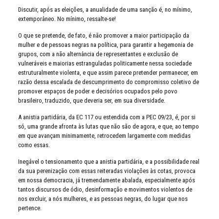
Discutir, após as eleições, a anualidade de uma sanção é, no mínimo,
extemporâneo. No mínimo, ressalte-se!
O que se pretende, de fato, é não promover a maior participação da
mulher e de pessoas negras na política, para garantir a hegemonia de
grupos, com a não alternância de representantes e exclusão de
vulneráveis e maiorias estranguladas politicamente nessa sociedade
estruturalmente violenta, e que assim parece pretender permanecer, em
razão dessa escalada de descumprimento do compromisso coletivo de
promover espaços de poder e decisórios ocupados pelo povo
brasileiro, traduzido, que deveria ser, em sua diversidade.
A anistia partidária, da EC 117 ou estendida com a PEC 09/23, é, por si
só, uma grande afronta às lutas que não são de agora, e que, ao tempo
em que avançam minimamente, retrocedem largamente com medidas
como essas.
Inegável o tensionamento que a anistia partidária, e a possibilidade real
da sua perenização com essas reiteradas violações às cotas, provoca
em nossa democracia, já tremendamente abalada, especialmente após
tantos discursos de ódio, desinformação e movimentos violentos de
nos excluir, a nós mulheres, e as pessoas negras, do lugar que nos
pertence.