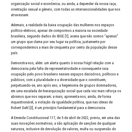
organização social e econômica; ou ainda, a depender da nossa raça,
orientação sexual e gênero, com todas as interseccionalidades que nos
atravessam.
Ademais, a realidade da baixa ocupação das mulheres nos espaços
político-eletivos, apesar de compormos a maioria na sociedade
brasileira, segundo dados do IBGE [1], acena que não somos “apenas”
um grupo que clama por seu lugar na política, justamente por
correspondermos a mais de cinquenta por cento da população desse
país.
Demonstra-nos, além: um alerta quanto à nossa frágil relação com a
democracia pela falta de representatividade e consequente rasa
ocupação pelo povo brasileiro nesses espaços decisórios, políticos e
públicos, com a pluralidade e a diversidade que o constituem,
perpetuando-se, ano após ano, a hegemonia de grupos dominadores,
em uma escalada de hierarquização social que cada vez mais reforça os
abismos que nos separam; e mais, apresenta-nos, ainda, de forma
inquestionável, a violação da igualdade política, que nas ideias de
Robert Dahl [2], é um princípio fundamental para a democracia.
A Emenda Constitucional 117, de 5 de abril de 2022, previu, em uma das
suas inovações normativas, a não aplicação de sanções de qualquer
natureza, inclusive de devolução de valores, multa ou suspensão do