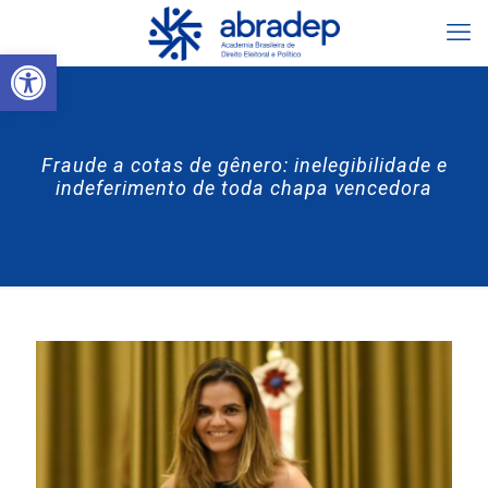
Abrir a barra de ferramentas
Fraude a cotas de gênero: inelegibilidade e
indeferimento de toda chapa vencedora