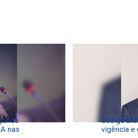
ganda
Código Elei
 IA nas
vigência e