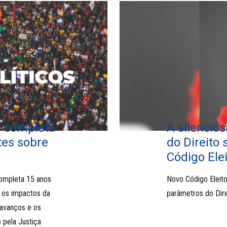
os completa
A silencios
tes sobre
do Direito
Código Elei
completa 15 anos
Novo Código Eleito
os impactos da
parâmetros do Dire
 avanços e os
 pela Justiça