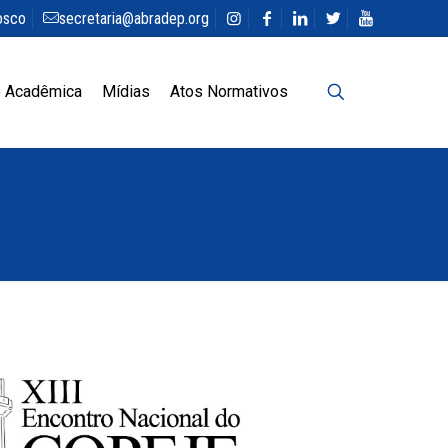
osco
secretaria@abradep.org
 Acadêmica
Mídias
Atos Normativos