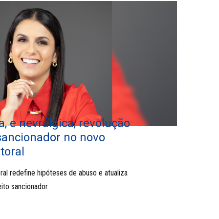
a, e nevrálgica, revolução
 sancionador no novo
toral
ral redefine hipóteses de abuso e atualiza
ito sancionador