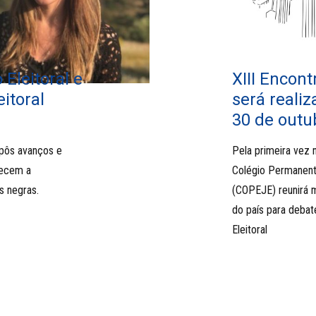
Eleitoral e
XIII Encon
itoral
será reali
30 de outu
xpôs avanços e
Pela primeira vez 
lecem a
Colégio Permanente
s negras.
(COPEJE) reunirá m
do país para debate
Eleitoral