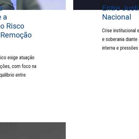
e
Entre Justi
e a
Nacional
o Risco
Crise institucional 
a Remoção
e soberania diante d
interna e pressões
ico exige atuação
tuições, com foco na
ilíbrio entre