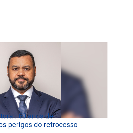
toral: 60 anos de
 os perigos do retrocesso