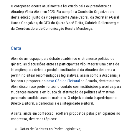
O congresso ocorre anualmente e foi criado pela ex-presidente da
Abradep Vânia Aieta em 2023. Ela compôs a Comissão Organizadora
desta edição, junto da vice-presidente Anne Cabral, da Secretária-Geral
Hanna Gonçalves; da CEO do Quero Você Eleita, Gabriela Rollemberg e
da Coordenadora de Comunicação Renata Mendonça.
Carta
Além de um espaço para debate acadêmico e letramento político de
gênero, as discussões entre as participantes vão integrar uma carta de
intenções para definir a posição institucional da Abradep de forma a
permitir pleitear recomendações legislativas, assim como a Academia já
fez com a proposta do
novo Código Eleitoral
no Senado
, dentre outros.
Além disso, isso pode nortear o contato com instituições parceiras para
mudanças materiais em busca da efetivação de políticas afirmativas
para mais candidaturas de mulheres. O objetivo ainda é aperfeiçoar o
Direito Eleitoral, a democracia e a integridade eleitoral.
A carta, ainda em confecção, acolherá propostos pelas participantes no
congresso, dentre os tópicos:
Cotas de Cadeiras no Poder Legislativo;