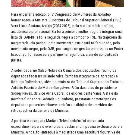
Para encerrar a edição, o IV Congresso de Mulheres da Abradep
homenageou a Ministra Substituta do Tribunal Superior Eleitoral (TSE)
Vera Lúcia Santana Araújo (2024-2026), pela sua trajetória política,
acadêmica e profissional. Ela foi a primeira mulher negra a integrar uma
lista da OAB-DF, e foi a segunda negra a compor o TSE.
Na trajetória da
magistrada, ela passou pelo movimento estudantil na faculdade, pelo
movimento negro, pela OAB, por cargos de gestão estratégica no Poder
Executivo, foi assessora parlamentar e jurídica, além de conceituada
jurista.
A solenidade, no Salão Nobre da Câmara dos Deputados, reuniu os
deputados federais Orlando Silva (também integrante da Abradep) e
Rodrigo Rollemberg, além do ministro do
Tribunal Superior do Trabalho
Antônio Fabrício de Matos Gonçalves.
Além das falas do presidente
Sidney Neves, da vice Anne Cabral, da ex-presidente Vânia Aieta e da
membra-fundadora Gabriela Rollemberg, prestaram homenagens os
deputados presentes. Houve também a exibição de um vídeo de
retrospectiva da carreira da Ministra.
A poetisa e advogada Mariana Teles também foi convocada
especialmente para o evento para declamar um poema exclusivo para a
Ministra. Ainda, foi entregue à magistrada uma escultura figurativa de