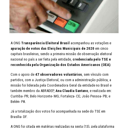
A ONG
Transparência Eleitoral Brasil
acompanhou as votações e
apuração de votos das Eleições Municipais de 2020
em cinco
capitais brasileiras, sendo a primeira missão de observação eleitoral
nacional no país a ser feita pela entidade,
credenciada pelo TSE e
reconhecida pela Organização dos Estados Americanos (OEA)
.
Com o apoio de
47 observadores voluntários
, sem vínculo com
partidos, com a Justiça Eleitoral, ou com a administração pública, a
missão foi liderada pela Coordenadora Geral da entidade no Brasil e
também membro da ABRADEP,
Ana Claudia Santano
, e realizada em:
Curitiba- PR; Belo Horizonte- MG; Fortaleza- CE; João Pessoa- PB; e
Belém- PA.
Já a totalização dos votos foi acompanhada na sede do TSE em
Brasília- DF.
A ONG foi citada em matérias realizadas na sexta (13), pela plataforma