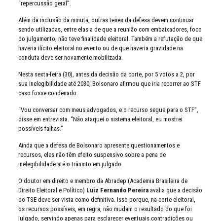
“repercussão geral”.
Além da inclusão da minuta, outras teses da defesa devem continuar
sendo utilizadas, entre elas a de que a reunião com embaixadores, foco
do julgamento, não teve finalidade eleitoral. Também a refutação de que
haveria ilícito eleitoral no evento ou de que haveria gravidade na
conduta deve ser novamente mobilizada.
Nesta sexta-feira (30), antes da decisão da corte, por 5 votos a 2, por
sua inelegibilidade até 2030, Bolsonaro afirmou que iria recorrer ao STF
caso fosse condenado.
“Vou conversar com meus advogados, e o recurso segue para o STF”,
disse em entrevista. “Não ataquei o sistema eleitoral, eu mostrei
possíveis falhas.”
Ainda que a defesa de Bolsonaro apresente questionamentos e
recursos, eles não têm efeito suspensivo sobre a pena de
inelegibilidade até o trânsito em julgado.
O doutor em direito e membro da Abradep (Academia Brasileira de
Direito Eleitoral e Político)
Luiz Fernando Pereira
avalia que a decisão
do TSE deve ser vista como definitiva. Isso porque, na corte eleitoral,
os recursos possíveis, em regra, não mudam o resultado do que foi
julgado, servindo apenas para esclarecer eventuais contradições ou