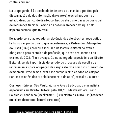
contra a mulher.
Na propaganda, há possibilidade de perda do mandato político pela
disseminação de desinformação (fake news) e os crimes contra o
estado democrático de direito, conhecido até o ano passado como Lei
de Segurança Nacional. Ambos os casos merecem destaque pelo
impacto nacional que tiveram.
De acordo com o advogado, a relevância das eleições tem repercutido
tanto no campo do Direito que recentemente, a Ordem dos Advogados
do Brasil (OAB) aprovou a inclusão da matéria eleitoral no exame
obrigatório para exercício da profissão, que deve ser inserido nos
exames de 2023. “É um avanço. Como advogado especialista em Direito
Eleitoral, sei da importância do estudo do processo de escolha de
representantes para ocupação de cargos eletivos como instrumento de
democracia. Precisamos levar esse entendimento a todos os campos.
Por isso também decidi pelo lançamento da obra”, ressaltou o autor.
Com escritório em São Paulo, Adriano Alves é advogado criminalista,
especialista em Direito Eleitoral pelo TRE/SP, Mestrando em Direito
Político e Econômico (Mackenzie/SP) e membro da ABRADEP (Academia
Brasileira de Direito Eleitoral e Político).
Leia a reportagem no Brazilian Times