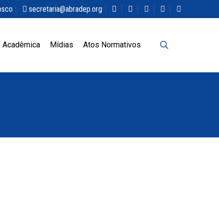
osco
secretaria@abradep.org
 Acadêmica
Mídias
Atos Normativos